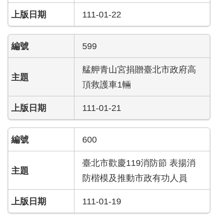
資
111-01-22
訊
安
全
599
政
策
艋舺青山宮捐贈臺北市政府高
頂救護車1輛
政
府
網
111-01-21
站
資
料
600
開
放
臺北市歡慶119消防節 表揚消
宣
防楷模及推動市政有功人員
告
111-01-19
版
權