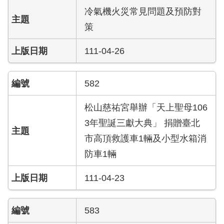
導
冷氣機火災常見問題及預防對
教
策
育
111-04-26
下
載
專
582
區
松山慈祐宮舉辦「天上聖母106
民
3年聖誕三獻大典」 捐贈臺北
力
園
市高頂救護車1輛及小型水箱消
地
防車1輛
政
111-04-23
府
資
訊
583
公