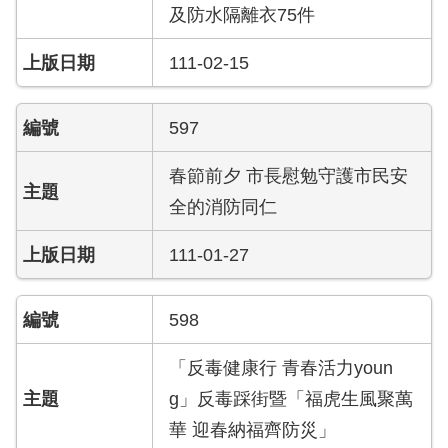
答
及防水隔離衣75件
陳
111-02-15
情
系
統
597
雙
春節前夕 市長慰勉守護市民安
語
全的消防同仁
辭
彙
111-01-27
台
北
598
通
「反毒健康行 青春活力youn
隱
g」反毒踩街暨「福虎生風聚萬
私
權
華 迎春納福齊防災」
及