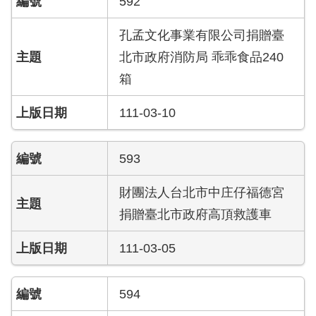
592
搶
救
孔孟文化事業有限公司捐贈臺
困
北市政府消防局 乖乖食品240
難
地
箱
區、
消
111-03-10
防
通
道
593
相
關
財團法人台北市中庄仔福德宮
資
捐贈臺北市政府高頂救護車
料
111-03-05
跑
馬
燈
594