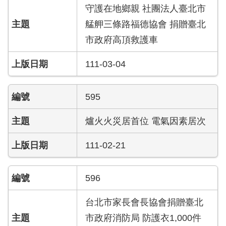
員
守護在地鄉親 社團法人臺北市
工
艋舺三條路福德協會 捐贈臺北
專
區
市政府高頂救護車
111-03-04
網
站
導
595
覽
爐火火災居首位 電氣因素居次
回
首
111-02-21
頁
English
596
常
台北市家長會長協會捐贈臺北
見
市政府消防局 防護衣1,000件
問