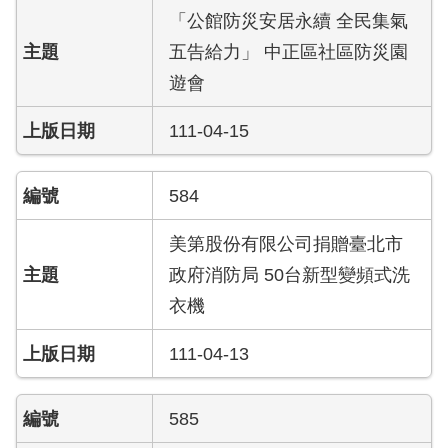
開
「公館防災安居永續 全民集氣
五告給力」 中正區社區防災園
公
文
遊會
公
開
111-04-15
專
區
584
統
美第股份有限公司捐贈臺北市
計
資
政府消防局 50台新型變頻式洗
料
衣機
影
111-04-13
音
專
區
585