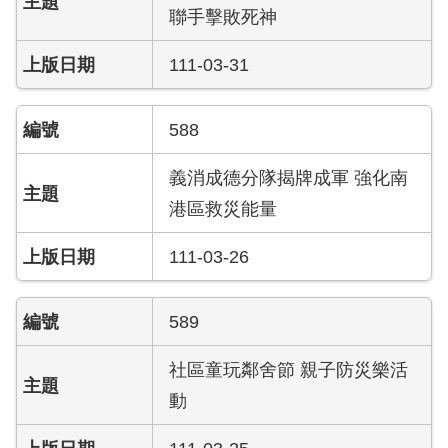
陽
聯手擊敗死神
光
法
111-03-31
案
專
區
588
揭
義消成德分隊揭牌成軍 強化南
弊
港區救災能量
者
保
111-03-26
護
專
區
589
個
社區童玩鄰舍節 親子防災樂活
人
資
動
料
保