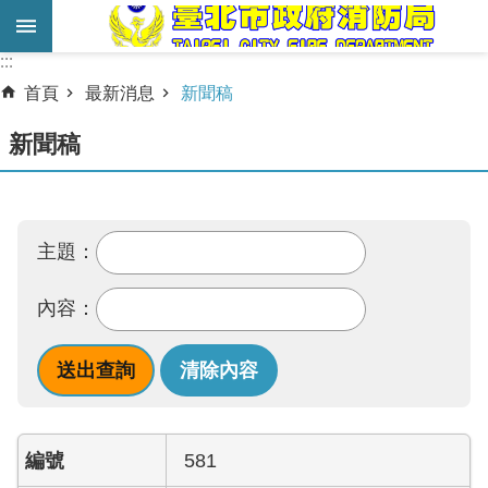
跳到主要內容區塊
:::
:::
進
首頁
最新消息
新聞稿
階
搜
新聞稿
尋
業
務
主題：
服
務
內容：
機
關
簡
介
581
宣