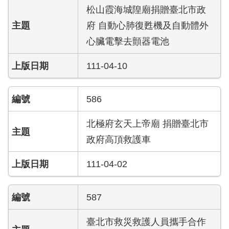
檔
松山霞海城隍廟捐贈臺北市政
案
府 自動心肺復甦機及自動體外
應
用
心臟電擊去顫器電池
榮
111-04-10
譽
榜
586
聯
絡
北極府玄天上帝廟 捐贈臺北市
資
政府高頂救護車
訊
111-04-02
相
關
連
587
結
臺北市救災救護人員攜手合作