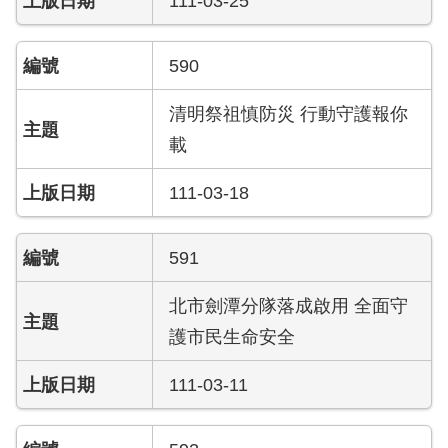
111-03-25
護
專
590
區
清明祭祖慎防災 行動守護報你
性
別
載
主
流
111-03-18
化
專
區
591
申
北市劍潭分隊落成啟用 全面守
請
護市民生命安全
案
件
111-03-11
火
災