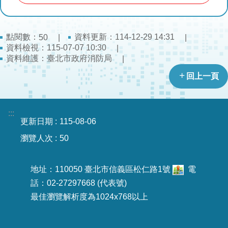
導
教
育
點閱數：
資料更新：114-12-29 14:31
50
資料檢視：115-07-07 10:30
下
資料維護：臺北市政府消防局
載
回上一頁
專
區
:::
民
更新日期
115-08-06
力
園
瀏覽人次
50
地
地址：110050 臺北市信義區松仁路1號
電
政
話：02-27297668 (代表號)
府
最佳瀏覽解析度為1024x768以上
資
訊
公