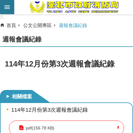
跳到主要內容區塊
:::
:::
進
首頁
公文公開專區
週報會議紀錄
階
搜
週報會議紀錄
尋
業
114年12月份第3次週報會議紀錄
務
服
務
機
相關檔案
關
簡
114年12月份第3次週報會議紀錄
介
pdf(156.78 KB)
宣