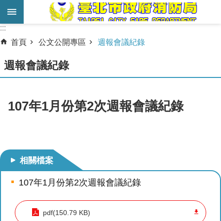
跳到主要內容區塊
:::
:::
進
首頁
公文公開專區
週報會議紀錄
階
搜
週報會議紀錄
尋
業
107年1月份第2次週報會議紀錄
務
服
務
機
相關檔案
關
簡
107年1月份第2次週報會議紀錄
介
pdf(150.79 KB)
宣