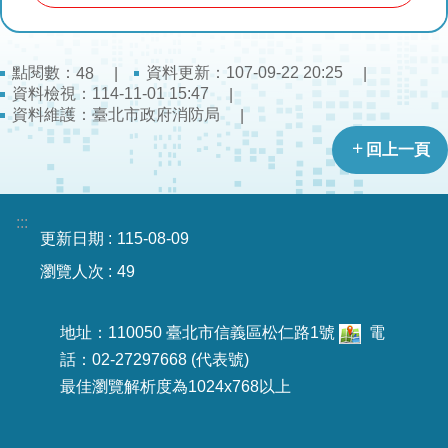
導
教
育
點閱數：
資料更新：107-09-22 20:25
48
資料檢視：114-11-01 15:47
下
資料維護：臺北市政府消防局
載
回上一頁
專
區
:::
民
更新日期
115-08-09
力
園
瀏覽人次
49
地
地址：110050 臺北市信義區松仁路1號
電
政
話：02-27297668 (代表號)
府
最佳瀏覽解析度為1024x768以上
資
訊
公