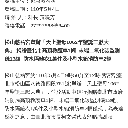
發稿單位：緊急救護科
導
發稿日期：110年5月4日
教
聯 絡 人：科長 黃曉芳
育
聯絡電話：27297668轉6400
下
載
松山慈祐宮舉辦「天上聖母1062年聖誕三獻大
專
典」
捐贈臺北市高頂救護車1輛 末端二氧化碳監測
區
儀13組 防水隔離衣1萬件及小型水箱消防車2輛
民
力
松山慈祐宮於110年5月4日9時50分至12時假該宮(臺
園
北市松山區八德路四段761號)舉辦「天上聖母1062
地
年聖誕三獻大典」，並於活動中進行捐贈臺北市政府
政
消防局高頂救護車1輛、末端二氧化碳監測儀13組、
府
防水隔離衣1萬件及小型水箱消防車2輛儀式，為表達
資
感謝之意，由臺北市市長柯文哲代表頒贈感謝狀。
訊
公