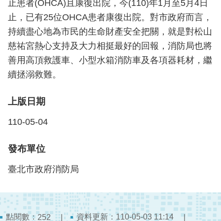
止患者(OHCA)且康復出院，今(110)年1月至5月4日
檔
案
止，已有25位OHCA患者康復出院。對市政府而言，
應
持續盡心地為市民的生命財產安全把關，就是對松山
用
慈祐宮熱心支持及大力相挺最好的回報，消防局也將
善用高頂救護車、小型水箱消防車及各項器耗材，繼
榮
譽
續拯溺救難。
榜
上版日期
聯
絡
110-05-04
資
訊
發布單位
相
臺北市政府消防局
關
連
結
點閱數：
資料更新：110-05-03 11:14
252