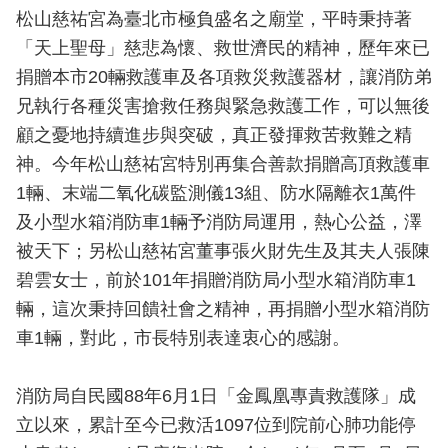
開
松山慈祐宮為臺北市極負盛名之廟堂，平時秉持著
「天上聖母」慈悲為懷、救世濟民的精神，歷年來已
公
捐贈本市20輛救護車及各項救災救護器材，讓消防弟
文
公
兄執行各種災害搶救任務與緊急救護工作，可以無後
開
顧之憂地持續進步與突破，真正發揮救苦救難之精
專
神。今年松山慈祐宮特別再集合善款捐贈高頂救護車
區
1輛、末端二氧化碳監測儀13組、防水隔離衣1萬件
統
及小型水箱消防車1輛予消防局運用，熱心公益，澤
計
被天下；另松山慈祐宮董事張火財先生及其夫人張陳
資
碧雲女士，前於101年捐贈消防局小型水箱消防車1
料
輛，這次秉持回饋社會之精神，再捐贈小型水箱消防
車1輛，對此，市長特別表達衷心的感謝。
影
音
專
消防局自民國88年6月1日「金鳳凰專責救護隊」成
區
立以來，累計至今已救活1097位到院前心肺功能停