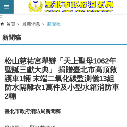
跳到主要內容區塊
:::
:::
進
首頁
最新消息
新聞稿
階
搜
新聞稿
尋
業
松山慈祐宮舉辦「天上聖母1062年
務
聖誕三獻大典」 捐贈臺北市高頂救
服
護車1輛 末端二氧化碳監測儀13組
務
防水隔離衣1萬件及小型水箱消防車
機
2輛
關
簡
介
臺北市政府消防局新聞稿
宣