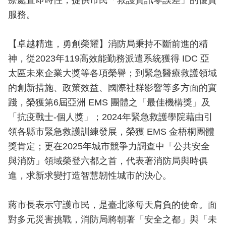
療處置即時性，提供市民「救護資訊零誤差」的優質
檔
服務。
案
應
用
【卓越精進，勇創榮耀】消防局秉持不斷前進的精
神，從2023年119高效能勤務派遣系統獲得 IDC 亞
榮
太區未來企業大獎等各項榮譽；到緊急醫療救護領域
譽
榜
的創新措施、政策效益、國際社群影響等多方面的實
踐，榮獲第6屆亞洲 EMS 團體之「最佳機構獎」及
聯
「抗疫戰士-個人獎」；2024年緊急救護學院藉由引
絡
領各縣市緊急救護訓練發展，榮獲 EMS 金梧桐團體
資
訊
獎肯定；更在2025年城市競爭力調查中「公共安全
與消防」領域榮登六都之首，代表著消防局與時俱
相
進，求新求變打造智慧韌性城市的決心。
關
連
結
蔣市長表示守護市民，是臺北隊每天肩負的使命。面
對多元災害挑戰，消防局將朝著「安全之都」與「未