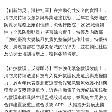
開
【創新防災，深耕社區】在推動公共安全的實踐上，
公
消防局持續以創新與專業迎接挑戰，近年在高效能的
文
防救災服務上屢創佳績，包含行政院「2025城鎮韌
公
開
性（全民防衛動員）演習綜合實作」特優及內政部
專
「強韌臺灣大規模風災震災整備與協作計畫」特優殊
區
榮，展現首都在防減災領域的領導力，並在韌性社區
及防災士培訓推廣上，獲得各項肯定。
統
計
資
【科技救護，反應即時】而在強化緊急救護效能上，
料
消防局持續透過科技導入提升救護反應速度與應變能
力，於今年代表臺北市道安會報緊急醫療救護小組榮
影
獲奪金安獎績優單位，透過推動電子救護紀錄系統整
音
專
合救護車載具與生理監視設備連線，並與衛生局密切
區
合作建置急重症整合系統 APP，大幅提升對病患醫