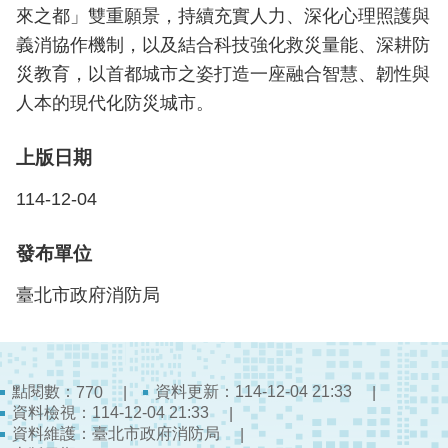
陽
來之都」雙重願景，持續充實人力、深化心理照護與
光
義消協作機制，以及結合科技強化救災量能、深耕防
法
案
災教育，以首都城市之姿打造一座融合智慧、韌性與
專
人本的現代化防災城市。
區
上版日期
揭
弊
114-12-04
者
保
發布單位
護
專
臺北市政府消防局
區
個
人
點閱數：
資料更新：114-12-04 21:33
770
資
資料檢視：114-12-04 21:33
料
資料維護：臺北市政府消防局
保