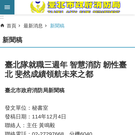
跳到主要內容區塊
:::
:::
進
首頁
最新消息
新聞稿
階
搜
新聞稿
尋
業
臺北隊就職三週年 智慧消防 韌性臺
務
北 斐然成績領航未來之都
服
務
臺北市政府消防局新聞稿
機
關
發文單位：秘書室
簡
發稿日期：114年12月4日
介
聯絡人：主任 黃鳴毅
宣
聯絡電話：02-27297668 分機6040