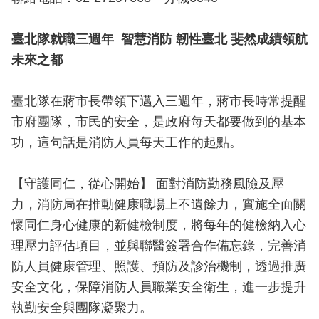
導
教
臺北隊就職三週年
智慧消防
韌性臺北
斐然成績領航
育
未來之都
下
載
臺北隊在蔣市長帶領下邁入三週年，蔣市長時常提醒
專
市府團隊，市民的安全，是政府每天都要做到的基本
區
功，這句話是消防人員每天工作的起點。
民
力
【守護同仁，從心開始】 面對消防勤務風險及壓
園
力，消防局在推動健康職場上不遺餘力，實施全面關
地
懷同仁身心健康的新健檢制度，將每年的健檢納入心
政
理壓力評估項目，並與聯醫簽署合作備忘錄，完善消
府
防人員健康管理、照護、預防及診治機制，透過推廣
資
安全文化，保障消防人員職業安全衛生，進一步提升
訊
執勤安全與團隊凝聚力。
公