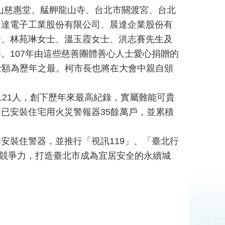
松山慈惠堂、艋舺龍山寺、台北市關渡宮、台北
台達電子工業股份有限公司、晨達企業股份有
士、林苑琳女士、溫玉霞女士、洪志賽先生及
。107年由這些慈善團體善心人士愛心捐贈的
，金額為歷年之最。柯市長也將在大會中親自頒
121人，創下歷年來最高紀錄，實屬難能可貴
已安裝住宅用火災警報器35餘萬戶，並累積
安裝住警器，並推行「視訊119」、「臺北行
市競爭力，打造臺北市成為宜居安全的永續城