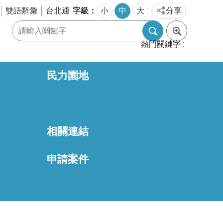
字級
雙語辭彙
台北通
小
中
大
分享
熱門關鍵字
民力園地
相關連結
區
申請案件