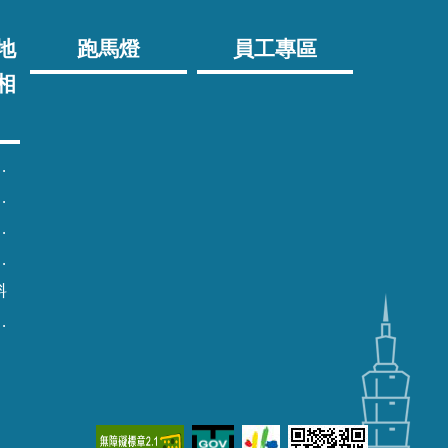
地
跑馬燈
員工專區
相
料