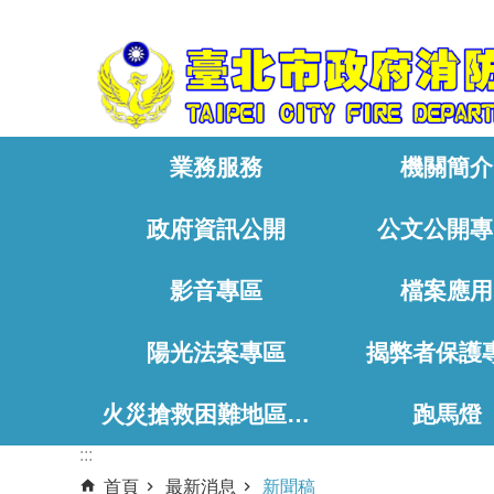
:::
跳到主要內容區塊
業務服務
機關簡介
政府資訊公開
公文公開專
影音專區
檔案應用
陽光法案專區
揭弊者保護
火災搶救困難地區、消防通道相關資料
跑馬燈
:::
首頁
最新消息
新聞稿