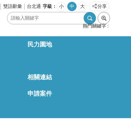
字級
雙語辭彙
台北通
小
中
大
分享
熱門關鍵字
民力園地
相關連結
區
申請案件