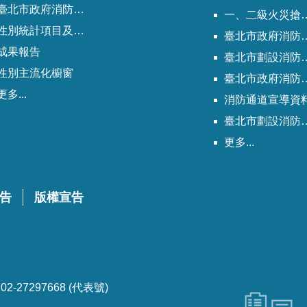
北市政府消防局歷次性別平等專案小組會議紀錄
一、二級火災搶救困難地區
性別統計項目及指標
臺北市政府消防局劃設消防通道清冊
成果報告
臺北市劃設消防通道Q&A
性別主流化櫥窗
臺北市政府消防通道劃設及管理作業程序
更多...
消防通道宣導資
臺北市劃設消防通道說帖
更多...
告
版權宣告
-27297668 (代表號)