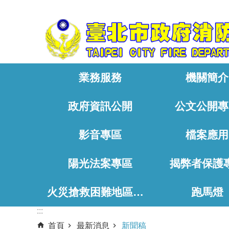
:::
跳到主要內容區塊
業務服務
機關簡介
政府資訊公開
公文公開專
影音專區
檔案應用
陽光法案專區
揭弊者保護
火災搶救困難地區、消防通道相關資料
跑馬燈
:::
首頁
最新消息
新聞稿