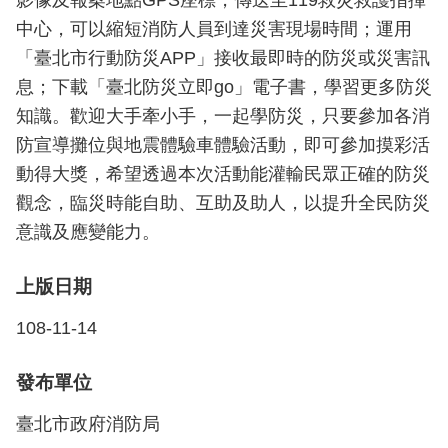
影像及報案地點GPS座標，傳送至119救災救護指揮
檔
中心，可以縮短消防人員到達災害現場時間；運用
案
應
「臺北市行動防災APP」接收最即時的防災或災害訊
用
息；下載「臺北防災立即go」電子書，學習更多防災
知識。歡迎大手牽小手，一起學防災，只要參加各消
榮
防宣導攤位與地震體驗車體驗活動，即可參加摸彩活
譽
榜
動得大獎，希望透過本次活動能灌輸民眾正確的防災
觀念，臨災時能自助、互助及助人，以提升全民防災
聯
意識及應變能力。
絡
資
上版日期
訊
108-11-14
相
關
發布單位
連
結
臺北市政府消防局