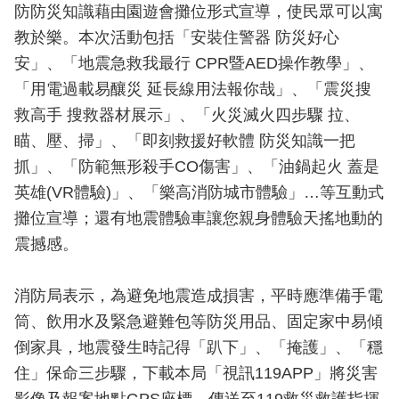
開
防防災知識藉由園遊會攤位形式宣導，使民眾可以寓
教於樂。本次活動包括「安裝住警器 防災好心
公
安」、「地震急救我最行 CPR暨AED操作教學」、
文
「用電過載易釀災 延長線用法報你哉」、「震災搜
公
開
救高手 搜救器材展示」、「火災滅火四步驟 拉、
專
瞄、壓、掃」、「即刻救援好軟體 防災知識一把
區
抓」、「防範無形殺手CO傷害」、「油鍋起火 蓋是
英雄(VR體驗)」、「樂高消防城市體驗」…等互動式
統
計
攤位宣導；還有地震體驗車讓您親身體驗天搖地動的
資
震撼感。
料
消防局表示，為避免地震造成損害，平時應準備手電
影
筒、飲用水及緊急避難包等防災用品、固定家中易傾
音
專
倒家具，地震發生時記得「趴下」、「掩護」、「穩
區
住」保命三步驟，下載本局「視訊119APP」將災害