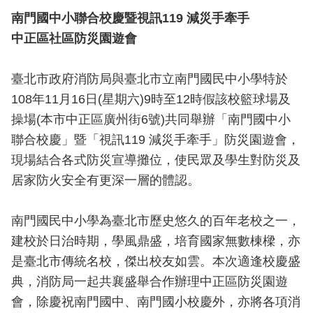
導
南門國中小聯合校慶暨視訊119 減災手牽手
教
中正區社區防災園遊會
育
下
臺北市政府消防局與臺北市立南門國民中小學特於
載
108年11月16日(星期六)9時至12時假該校籃球場及
專
操場(本市中正區廣州街6號)共同舉辦「南門國中小
區
聯合校慶」暨「視訊119 減災手牽手」防災園遊會，
民
現場結合各式防災宣導攤位，使民眾及學生對防災及
力
居家防火安全有更深一層的體認。
園
地
南門國民中小學為臺北市歷史悠久的百年老校之一，
政
建校於日治時期，學風鼎盛，培育國家無數棟樑，亦
府
是臺北市傳統名校，傑出校友如雲。本次適逢校慶盛
資
典，消防局一起共襄盛舉合作辦理中正區防災園遊
訊
會，除慶祝南門國中、南門國小校慶外，亦將各項消
公