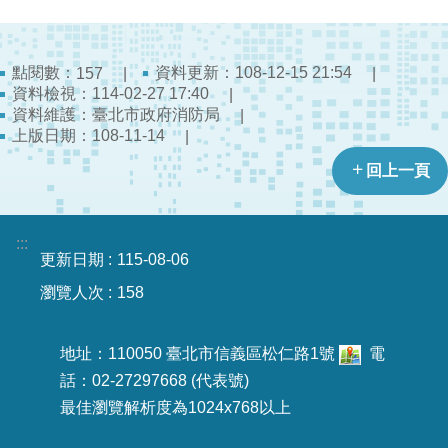
陽
光
法
案
點閱數：
資料更新：108-12-15 21:54
157
資料檢視：114-02-27 17:40
專
資料維護：臺北市政府消防局
區
上版日期：108-11-14
揭
回上一頁
弊
者
保
:::
護
更新日期
115-08-06
專
瀏覽人次
158
區
個
地址：110050 臺北市信義區松仁路1號
電
人
話：02-27297668 (代表號)
資
最佳瀏覽解析度為1024x768以上
料
保