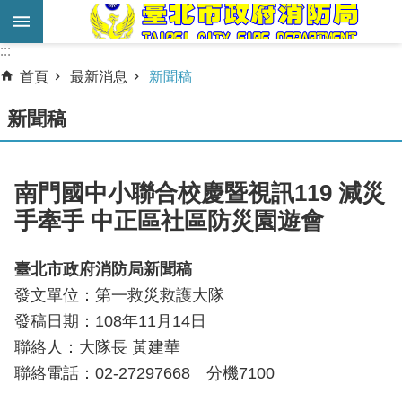
跳到主要內容區塊
:::
:::
進
首頁
最新消息
新聞稿
階
搜
新聞稿
尋
業
南門國中小聯合校慶暨視訊119 減災
務
手牽手 中正區社區防災園遊會
服
務
臺北市政府消防局新聞稿
機
發文單位：第一救災救護大隊
關
發稿日期：108年11月14日
簡
聯絡人：大隊長 黃建華
介
聯絡電話：02-27297668 分機7100
宣