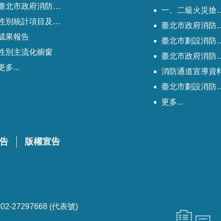
北市政府消防局歷次性別平等專案小組會議紀錄
一、二級火災搶救困難地區
性別統計項目及指標
臺北市政府消防局劃設消防通道清冊
成果報告
臺北市劃設消防通道Q&A
性別主流化櫥窗
臺北市政府消防通道劃設及管理作業程序
更多...
消防通道宣導資
臺北市劃設消防通道說帖
更多...
告
版權宣告
-27297668 (代表號)