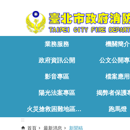
:::
跳到主要內容區塊
業務服務
機關簡介
政府資訊公開
公文公開專
影音專區
檔案應用
陽光法案專區
揭弊者保護
火災搶救困難地區、消防通道相關資料
跑馬燈
:::
首頁
最新消息
新聞稿