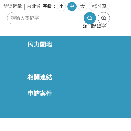
字級
雙語辭彙
台北通
小
中
大
分享
熱門關鍵字
民力園地
相關連結
區
申請案件