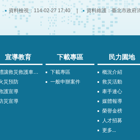
資料檢視：114-02-27 17:40
資料維護：臺北市政府
宣導教育
下載專區
民力園地
禮讓救災救護車輛須知
下載專區
概況介紹
火災預防
一般申辦案件
救災活動
救護宣導
牽手連心
防災宣導
媒體報導
榮譽金榜
人才招募
更多...