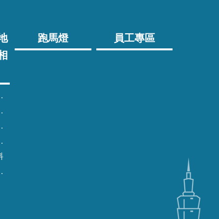
地
跑馬燈
員工專區
相
料