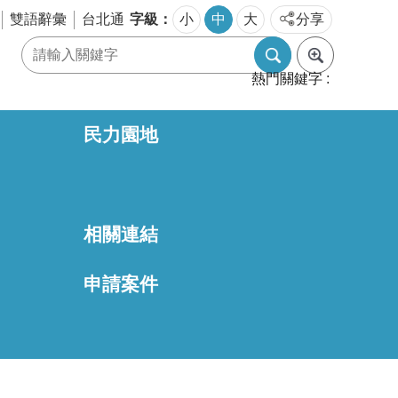
字級
雙語辭彙
台北通
小
中
大
分享
熱門關鍵字
民力園地
相關連結
區
申請案件