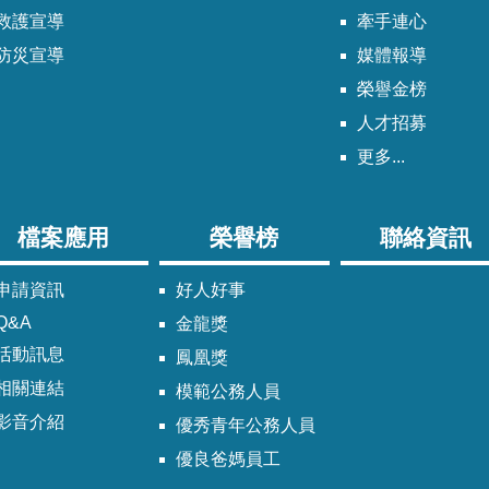
救護宣導
牽手連心
防災宣導
媒體報導
榮譽金榜
人才招募
更多...
檔案應用
榮譽榜
聯絡資訊
申請資訊
好人好事
Q&A
金龍獎
活動訊息
鳳凰獎
相關連結
模範公務人員
影音介紹
優秀青年公務人員
優良爸媽員工