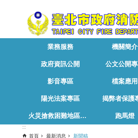
:::
跳到主要內容區塊
業務服務
機關簡介
政府資訊公開
公文公開專
影音專區
檔案應用
陽光法案專區
揭弊者保護
火災搶救困難地區、消防通道相關資料
跑馬燈
:::
首頁
最新消息
新聞稿