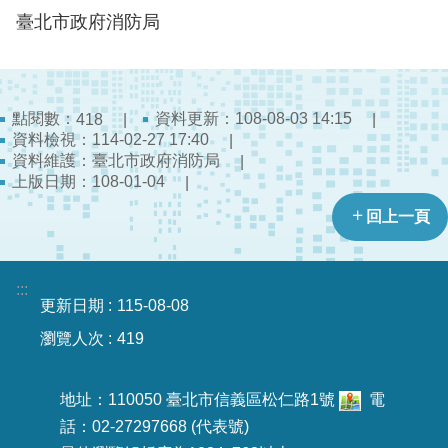
陽
臺北市政府消防局
光
法
案
專
區
點閱數：
資料更新：108-08-03 14:15
418
資料檢視：114-02-27 17:40
資料維護：臺北市政府消防局
揭
上版日期：108-01-04
弊
者
回上一頁
保
護
專
:::
區
更新日期
115-08-08
瀏覽人次
419
個
人
資
地址：110050 臺北市信義區松仁路1號
電
料
話：02-27297668 (代表號)
保