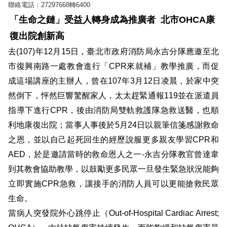
聯絡電話：
27297668
轉
6400
導
教
「生命之鏈」受益人轉身成為推廣者
北市
OHCA
康
育
復出院創新高
去
(107)
年
12
月
15
日，臺北市政府消防局永吉分隊應邀至北
下
市復興南路一處教會進行「
載
CPR
來就補」教學推廣，而促
專
成這場講座的主辦人，曾在
107
年
3
月
12
日凌晨，於家中突
區
然倒下，怦然巨響驚醒家人，太太趕緊通報
119
並在派遣員
指導下進行
CPR
，後由消防局雙軌救護隊急救送醫，也順
民
利地康復出院；當事人事後於
5
月
24
日以親筆信箋感謝救命
力
園
之恩，並以自己起死回生的經歷說服更多親友學習
CPR
和
地
AED
，於是邀請當時的救命恩人之一
-
永吉分隊教官曾達韋
到其教會協助教學，以鼓勵更多民眾一旦發生緊急狀況能夠
政
立即實施
CPR
急救，讓接手的消防人員可以更能搶救民眾
府
資
生命。
訊
當病人突發院外心跳停止（
Out-of-Hospital Cardiac Arrest;
公