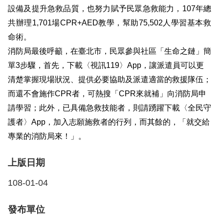
檔
設備及提升急救品質，也努力賦予民眾急救能力，
107
年總
案
共辦理
1,701
場
CPR+AED
教學，幫助
75,502
人學習基本救
應
用
命術。
消防局最後呼籲，在臺北市，民眾參與社區「生命之鏈」簡
榮
單
3
步驟，首先，下載〈視訊
119
〉
App
，讓派遣員可以更
譽
清楚掌握現場狀況、提供必要協助及派遣適當的救援隊伍；
榜
而還不會施作
CPR
者，可熱搜「
CPR
來就補」向消防局申
聯
請學習；此外，已具備急救技能者，則請踴躍下載〈全民守
絡
護者〉
App
，加入志願施救者的行列，而其餘的，「就交給
資
專業的消防局來！」。
訊
上版日期
相
關
108-01-04
連
結
發布單位