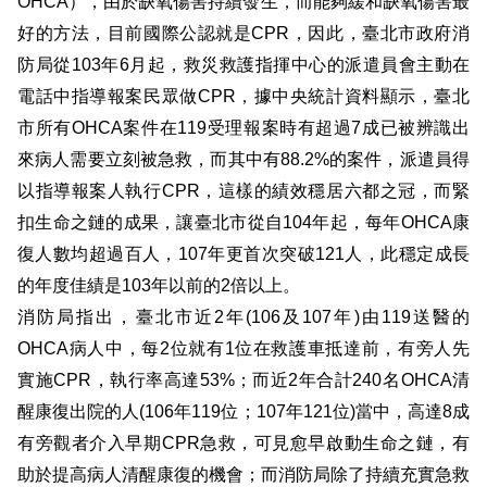
OHCA
），由於缺氧傷害持續發生，而能夠緩和缺氧傷害最
開
好的方法，目前國際公認就是
CPR
，因此，臺北市政府消
公
防局從
103
年
6
月起，救災救護指揮中心的派遣員會主動在
文
電話中指導報案民眾做
CPR
，據中央統計資料顯示，臺北
公
市所有
OHCA
案件在
119
受理報案時有超過
7
成已被辨識出
開
來病人需要立刻被急救，而其中有
88.2%
的案件，派遣員得
專
區
以指導報案人執行
CPR
，這樣的績效穩居六都之冠，而緊
扣生命之鏈的成果，讓臺北市從自
104
年起，每年
OHCA
康
統
復人數均超過百人，
107
年更首次突破
121
人，此穩定成長
計
的年度佳績是
103
年以前的
2
倍以上。
資
料
消防局指出，臺北市近
2
年
(106
及
107
年
)
由
119
送醫的
OHCA
病人中，每
2
位就有
1
位在救護車抵達前，有旁人先
影
實施
CPR
，執行率高達
53%
；而近
2
年合計
240
名
OHCA
清
音
醒康復出院的人
(106
年
119
位；
107
年
121
位
)
當中，高達
8
成
專
區
有旁觀者介入早期
CPR
急救，可見愈早啟動生命之鏈，有
助於提高病人清醒康復的機會；而消防局除了持續充實急救