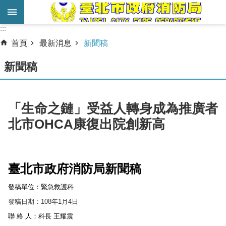
跳到主要內容區塊
:::
:::
進
首頁
最新消息
新聞稿
階
搜
新聞稿
尋
業
「生命之鏈」受益人轉身成為推廣者
務
北市OHCA康復出院創新高
服
務
機
臺北市政府消防局新聞稿
關
簡
發稿單位：緊急救護科
介
發稿日期：
108
年
1
月
4
日
聯 絡 人：科長 王耀震
宣