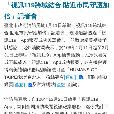
「視訊119跨域結合 貼近市民守護加
導
教
倍」記者會
育
臺北市政府消防局於1月11日舉辦「視訊119跨域結
下
合 貼近市民守護加倍」記者會，現場邀請透過「視
載
專
訊119」App報案成功民眾參加，並致贈精美禮物予
區
以感謝，此外消防局表示，於108年1月11日起至3月
31日止辦理「視訊119」App抽獎活動，民眾只要完
民
成下載或以「視訊119」App成功報案，亦有機會獲
力
園
得精美禮物(相關活動辦法可至「HUMANS OF
地
TAIPEI我是台北人」粉絲專頁
[連結]
、消防局FB
網頁
[連結]
及官方網站
[連結]
查詢)。
政
府
資
消防局表示，自106年12月21日啟用「視訊119」
訊
App，首創全國消防機關視訊報案服務，迄今共計下
公