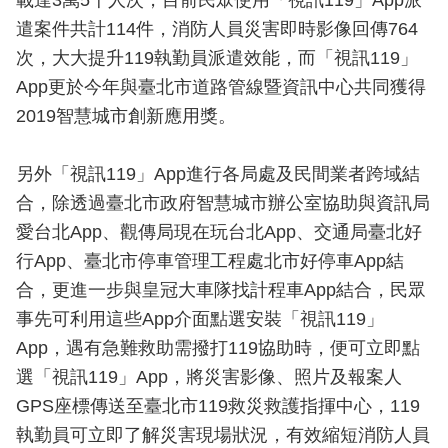
載達3萬5千人次，目前民眾使用「視訊119」App派
開
遣案件共計114件，消防人員災害即時影像回傳764
次，大大提升119執勤員派遣效能，而「視訊119」
公
文
App更於今年與臺北市道路管線暨資訊中心共同獲得
公
2019智慧城市創新應用獎。
開
專
區
另外「視訊119」App進行各局處及民間業者跨域結
合，除透過臺北市政府智慧城市辦公室協助與資訊局
統
愛台北App、觀傳局現在玩台北App、交通局臺北好
計
行App、臺北市停車管理工程處北市好停車App結
資
合，更進一步與皇冠大車隊找計程車App結合，民眾
料
事先可利用這些App介面點選安裝「視訊119」
影
App，遇有急難救助需撥打119協助時，便可立即點
音
選「視訊119」App，將災害影像、照片及報案人
專
GPS座標傳送至臺北市119救災救護指揮中心，119
區
執勤員可立即了解災害現場狀況，有效縮短消防人員