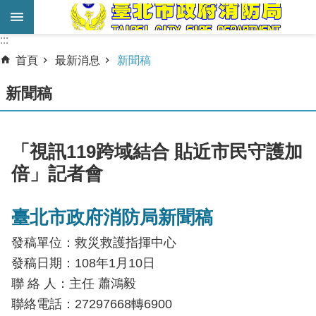
跳到主要內容區塊
:::
:::
進
首頁
最新消息
新聞稿
階
搜
新聞稿
尋
業
「視訊119跨域結合 貼近市民守護加
務
倍」記者會
服
務
臺北市政府消防局新聞稿
機
發稿單位：救災救護指揮中心
關
簡
發稿日期：108年1月10日
介
聯 絡 人：主任 蕭鴻毅
聯絡電話：27297668轉6900
宣