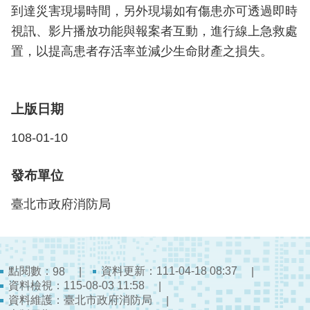
檔
到達災害現場時間，另外現場如有傷患亦可透過即時
案
視訊、影片播放功能與報案者互動，進行線上急救處
應
置，以提高患者存活率並減少生命財產之損失。
用
榮
譽
上版日期
榜
108-01-10
聯
絡
發布單位
資
訊
臺北市政府消防局
相
關
連
點閱數：
資料更新：111-04-18 08:37
98
結
資料檢視：115-08-03 11:58
資料維護：臺北市政府消防局