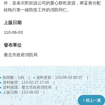
開
外，並表示對於該公司的愛心餅乾資源，將妥善分配
給執行第一線防疫工作的消防同仁。
公
文
上版日期
公
開
110-06-03
專
區
發布單位
統
臺北市政府消防局
計
資
料
點閱數：
資料更新：110-06-03 08:37
195
影
資料檢視：114-02-27 17:40
音
資料維護：臺北市政府消防局
專
上版日期：110-06-03
區
回上一頁