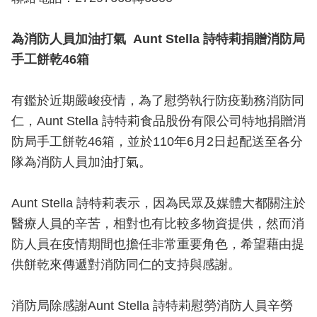
導
教
為消防人員加油打氣 Aunt Stella 詩特莉捐贈消防局
育
手工餅乾46箱
下
載
有鑑於近期嚴峻疫情，為了慰勞執行防疫勤務消防同
專
仁，Aunt Stella 詩特莉食品股份有限公司特地捐贈消
區
防局手工餅乾46箱，並於110年6月2日起配送至各分
民
隊為消防人員加油打氣。
力
園
Aunt Stella 詩特莉表示，因為民眾及媒體大都關注於
地
醫療人員的辛苦，相對也有比較多物資提供，然而消
政
防人員在疫情期間也擔任非常重要角色，希望藉由提
府
供餅乾來傳遞對消防同仁的支持與感謝。
資
訊
消防局除感謝Aunt Stella 詩特莉慰勞消防人員辛勞
公