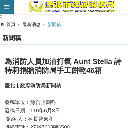
跳到主要內容區塊
:::
:::
進
首頁
最新消息
新聞稿
階
搜
新聞稿
尋
業
為消防人員加油打氣 Aunt Stella 詩
務
特莉捐贈消防局手工餅乾46箱
服
務
臺北市政府消防局新聞稿
機
關
發稿單位：綜合企劃科
簡
發稿日期：110年6月3日
介
聯 絡 人：科長曾東和
宣
聯絡電話：27297668轉6500