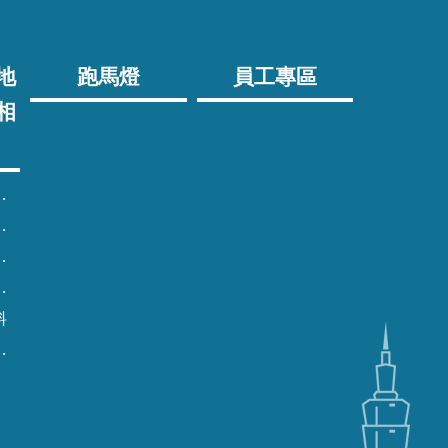
地
跑馬燈
員工專區
相
料