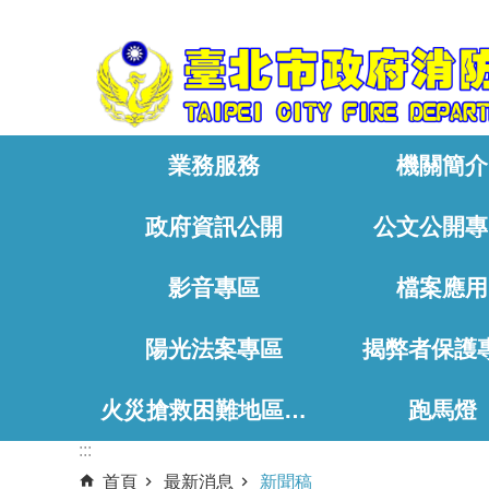
:::
跳到主要內容區塊
業務服務
機關簡介
政府資訊公開
公文公開專
影音專區
檔案應用
陽光法案專區
揭弊者保護
火災搶救困難地區、消防通道相關資料
跑馬燈
:::
首頁
最新消息
新聞稿