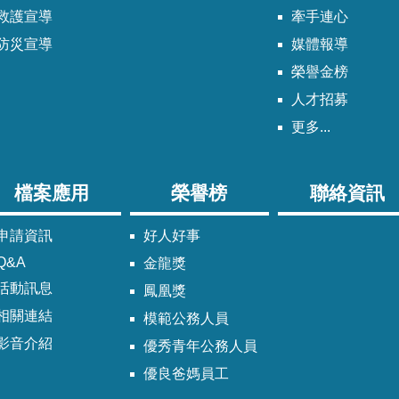
救護宣導
牽手連心
防災宣導
媒體報導
榮譽金榜
人才招募
更多...
檔案應用
榮譽榜
聯絡資訊
申請資訊
好人好事
Q&A
金龍獎
活動訊息
鳳凰獎
相關連結
模範公務人員
影音介紹
優秀青年公務人員
優良爸媽員工