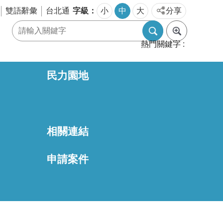
字級
雙語辭彙
台北通
小
中
大
分享
熱門關鍵字
民力園地
相關連結
區
申請案件