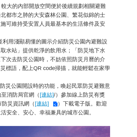
、較大的內部開放空間便於後續規劃相關避難
臺北都市之肺的大安森林公園、繁花似錦的士
設施可維持受安置人員最基本的生活條件及安
隅，並利用淺顯易懂的圖示介紹防災公園內避難設
水取水站」提供乾淨的飲用水；「防災地下水
眾下次去防災公園時，不妨依照防災月曆的介
標語，配上QR code掃描，就能輕鬆在家學
了解防災公園開設時的功能，喚起民眾防災避難意
始至消防局官網（
[連結]
/）參加線上防災有獎
市防災資訊網（
[連結]
）下載電子版。歡迎
生活安全、安心、幸福兼具的城市公園。