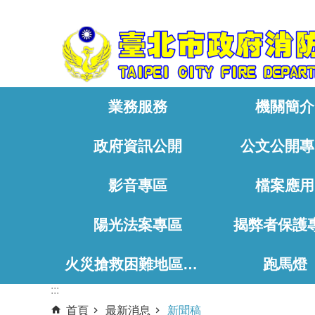
:::
跳到主要內容區塊
業務服務
機關簡介
政府資訊公開
公文公開專
影音專區
檔案應用
陽光法案專區
揭弊者保護
火災搶救困難地區、消防通道相關資料
跑馬燈
:::
首頁
最新消息
新聞稿