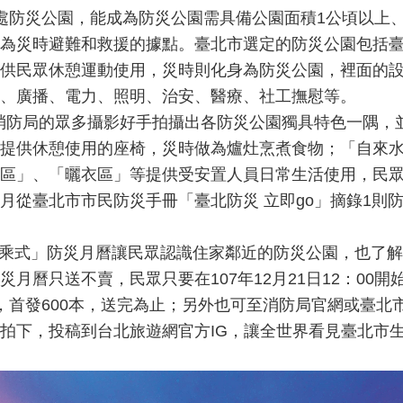
處防災公園，能成為防災公園需具備公園面積1公頃以上
為災時避難和救援的據點。臺北市選定的防災公園包括
供民眾休憩運動使用，災時則化身為防災公園，裡面的
、廣播、電力、照明、治安、醫療、社工撫慰等。
月曆，由消防局的眾多攝影好手拍攝出各防災公園獨具特色一
提供休憩使用的座椅，災時做為爐灶烹煮食物；「自來
區」、「曬衣區」等提供受安置人員日常生活使用，民
從臺北市市民防災手冊「臺北防災 立即go」摘錄1則防災
幸福FUN乘式」防災月曆讓民眾認識住家鄰近的防災公園，也
月曆只送不賣，民眾只要在107年12月21日12：00開
，首發600本，送完為止；另外也可至消防局官網或臺北
拍下，投稿到台北旅遊網官方IG，讓全世界看見臺北市