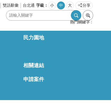
字級
雙語辭彙
台北通
小
中
大
分享
熱門關鍵字
民力園地
相關連結
區
申請案件