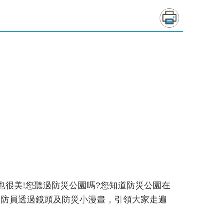
也很美!您聽過防災公園嗎?您知道防災公園在
架；消防員透過鏡頭及防災小漫畫，引領大家走遍