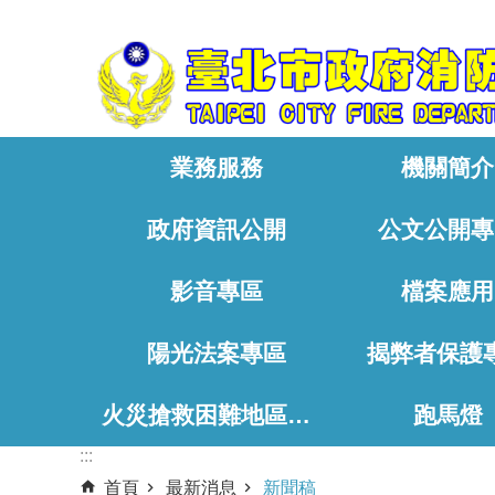
:::
跳到主要內容區塊
業務服務
機關簡介
政府資訊公開
公文公開專
影音專區
檔案應用
陽光法案專區
揭弊者保護
火災搶救困難地區、消防通道相關資料
跑馬燈
:::
首頁
最新消息
新聞稿