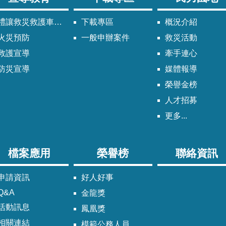
禮讓救災救護車輛須知
下載專區
概況介紹
火災預防
一般申辦案件
救災活動
救護宣導
牽手連心
防災宣導
媒體報導
榮譽金榜
人才招募
更多...
檔案應用
榮譽榜
聯絡資訊
申請資訊
好人好事
Q&A
金龍獎
活動訊息
鳳凰獎
相關連結
模範公務人員