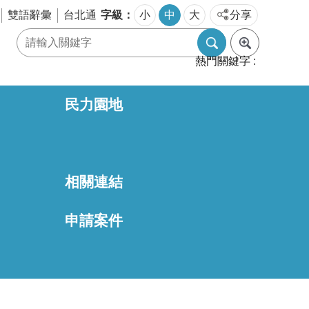
字級
雙語辭彙
台北通
小
中
大
分享
熱門關鍵字
民力園地
相關連結
區
申請案件