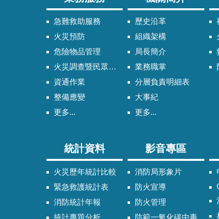
急難救助服務
歷史沿革
火災預防
組織架構
危險物品管理
局長簡介
火災調查暨民眾申請服務
業務職掌
資通作業
分層負責明細表
整備應變
大事紀
更多...
更多...
統計資料
影音專區
火災歷年統計比較
消防局形象片
緊急救護統計表
防火宣導
消防統計年報
防火管理
統計專題分析
防範一氧化碳中毒