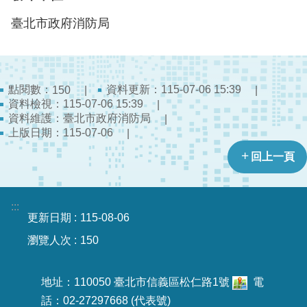
陽
光
臺北市政府消防局
法
案
專
區
點閱數：
資料更新：115-07-06 15:39
150
資料檢視：115-07-06 15:39
揭
資料維護：臺北市政府消防局
弊
上版日期：115-07-06
者
回上一頁
保
護
專
:::
區
更新日期
115-08-06
瀏覽人次
150
個
人
資
地址：110050 臺北市信義區松仁路1號
電
料
話：02-27297668 (代表號)
保