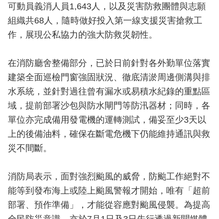
開
可動員義消人員1,643人，以及災害防救團體與志願
組織共68人，隨時做好投入第一線支援災害搶救工
公
作，展現公私協力的強大防救災韌性。
文
公
開
在消防廳舍整備部分，已於日前針對各外勤單位落實
專
建築全面巡檢門窗強固狀況、徹底清淤周邊側溝與排
區
水系統，並針對過往曾有漏水或易積水紀錄的重點區
域，提前部署沙包與防水閘門等防汛器材；同時，各
統
計
單位亦完成備用發電機的運轉測試，備妥至少3天以
資
上的後備油料，確保在斷電危機下仍能維持通訊與救
料
災不間斷。
影
消防局表示，面對強烈颱風的威脅，防颱工作絕對不
音
專
能等到發布海上或陸上颱風警報才開始，唯有「超前
區
部署、預作準備」，才能從容應對颱風侵襲。為提高