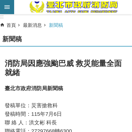
跳到主要內容區塊
:::
:::
進
首頁
最新消息
新聞稿
階
搜
新聞稿
尋
業
消防局因應強颱巴威 救災能量全面
務
就緒
服
務
臺北市政府消防局新聞稿
機
關
發稿單位：災害搶救科
簡
發稿時間：115年7月6日
介
聯 絡 人：洪文彬 科長
宣
聯絡電話：27297668轉6300