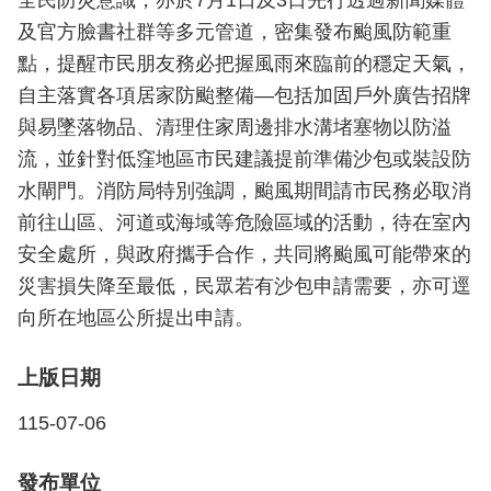
全民防災意識，亦於7月1日及3日先行透過新聞媒體
檔
及官方臉書社群等多元管道，密集發布颱風防範重
案
應
點，提醒市民朋友務必把握風雨來臨前的穩定天氣，
用
自主落實各項居家防颱整備—包括加固戶外廣告招牌
與易墜落物品、清理住家周邊排水溝堵塞物以防溢
榮
流，並針對低窪地區市民建議提前準備沙包或裝設防
譽
榜
水閘門。消防局特別強調，颱風期間請市民務必取消
前往山區、河道或海域等危險區域的活動，待在室內
聯
安全處所，與政府攜手合作，共同將颱風可能帶來的
絡
災害損失降至最低，民眾若有沙包申請需要，亦可逕
資
訊
向所在地區公所提出申請。
相
上版日期
關
連
115-07-06
結
發布單位