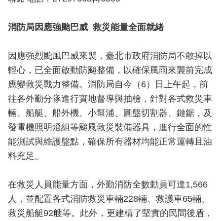
導
教
消防局因應強颱巴威 救災能量全面就緒
育
下
因應強烈颱風巴威來襲，臺北市政府消防局不敢掉以
載
輕心，已全面啟動防颱整備，以確保風雨來襲前完成
專
應變救災戰力整備。消防局自今（6）日上午起，前
區
往各外勤分隊進行實地督導與抽檢，針對各式救災車
民
輛、船艇、船外機、小幫浦、圓盤切割器、鏈鋸，及
力
發電機照明燈組等颱風救災裝備器具，進行全面的性
園
能測試與維護盤點，確保所有器材均能正常運轉且油
地
料充足。
政
府
在救災人員能量方面，外勤消防全數動員可達1,566
資
人，並配置各式消防救災車輛228輛、救護車65輛、
訊
救災船艇92艘等。此外，更建構了堅實的民間後盾，
公