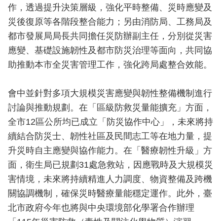
開
作，透過提升決策層級，強化平時整備、災時應變及
災後復原等各階段整合能力；另由消防局、工務局及
公
都市發展局局長共同擔任災防辦副主任，分別從災害
文
應變、基礎設施韌性及都市防災治理等面向，共同協
公
開
助推動本市全災害管理工作，強化跨局處整合效能。
專
區
會中並針對多項大規模災害應變與韌性整備機制進行
討論與推動規劃。在「區級防救災量能擴充」方面，
統
計
全市12區公所均已成立「防災協作中心」，未來將持
資
續結合防災士、韌性社區及民間志工等在地力量，提
料
升災時自主應變與協作能力。在「醫療韌性升級」方
面，衛生局已規劃31處急救站，因應戰時及大規模災
影
音
害情境，未來將持續精進人力調度、物資整備及跨機
專
關協調機制，確保災時醫療量能穩定運作。此外，臺
區
北市政府今年也將與中央環境部化學署合作辦理