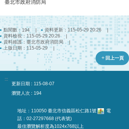
陽
臺北市政府消防局
光
法
案
專
點閱數：
資料更新：115-05-29 20:26
194
區
資料檢視：115-05-29 20:26
資料維護：臺北市政府消防局
揭
上版日期：115-05-29
弊
回上一頁
者
保
護
:::
專
更新日期
115-08-07
區
瀏覽人次
194
個
人
地址：110050 臺北市信義區松仁路1號
電
資
話：02-27297668 (代表號)
料
最佳瀏覽解析度為1024x768以上
保