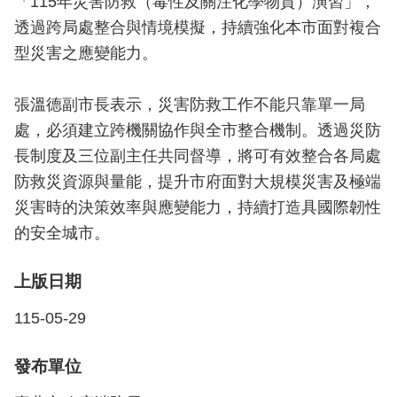
「115年災害防救（毒性及關注化學物質）演習」，
檔
案
透過跨局處整合與情境模擬，持續強化本市面對複合
應
型災害之應變能力。
用
張溫德副市長表示，災害防救工作不能只靠單一局
榮
處，必須建立跨機關協作與全市整合機制。透過災防
譽
榜
長制度及三位副主任共同督導，將可有效整合各局處
防救災資源與量能，提升市府面對大規模災害及極端
聯
災害時的決策效率與應變能力，持續打造具國際韌性
絡
的安全城市。
資
訊
上版日期
相
關
115-05-29
連
結
發布單位