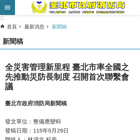
跳到主要內容區塊
:::
:::
進
首頁
最新消息
新聞稿
階
搜
新聞稿
尋
業
全災害管理新里程 臺北市率全國之
務
先推動災防長制度 召開首次聯繫會
服
議
務
機
臺北市政府消防局新聞稿
關
簡
發文單位：整備應變科
介
發稿日期：115年5月29日
宣
聯絡人：林清文 科長