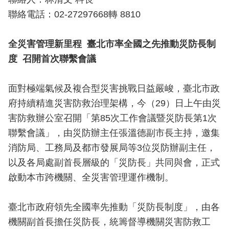
導
聯絡電話：02-27297668轉 8810
教
育
全災害管理新里程 臺北市率全國之先推動災防長制
下
度
召開首次聯繫會議
載
專
面對極端氣候及複合型災害挑戰日益嚴峻，臺北市政
區
府持續精進災害防救治理架構，今（29）日上午由災
民
害防救辦公室召開「第85次工作會議暨災防長第1次
力
聯繫會議」，由災防辦主任張溫德副市長主持，邀集
園
消防局、工務局及都市發展局等3位災防辦副主任，
地
以及各局處副首長層級的「災防長」共同與會，正式
政
啟動本市跨機關、全災害管理運作機制。
府
資
臺北市政府領先全國率先推動「災防長制度」，由各
訊
機關副首長擔任災防長，統籌督導機關災害防救工
公