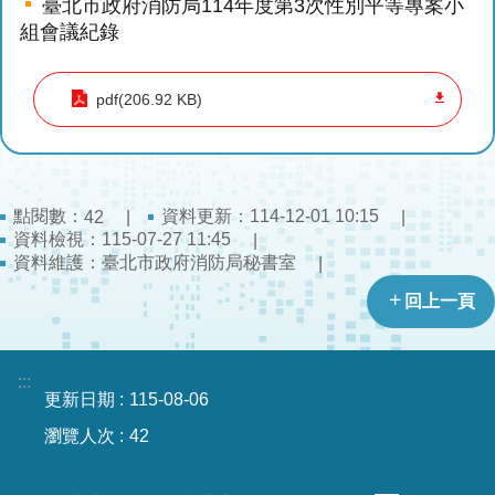
臺北市政府消防局114年度第3次性別平等專案小
導
組會議紀錄
教
育
pdf(206.92 KB)
下
載
專
區
點閱數：
資料更新：114-12-01 10:15
42
資料檢視：115-07-27 11:45
民
資料維護：臺北市政府消防局秘書室
力
園
回上一頁
地
政
:::
更新日期
115-08-06
府
資
瀏覽人次
42
訊
公