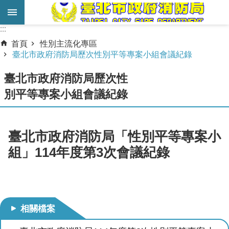
跳到主要內容區塊
:::
:::
進
首頁
性別主流化專區
階
臺北市政府消防局歷次性別平等專案小組會議紀錄
搜
臺北市政府消防局歷次性
尋
別平等專案小組會議紀錄
業
務
服
臺北市政府消防局「性別平等專案小
務
組」114年度第3次會議紀錄
機
關
簡
介
相關檔案
宣