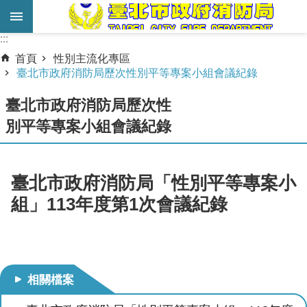
跳到主要內容區塊
:::
:::
進
首頁
性別主流化專區
階
臺北市政府消防局歷次性別平等專案小組會議紀錄
搜
臺北市政府消防局歷次性
尋
別平等專案小組會議紀錄
業
務
服
臺北市政府消防局「性別平等專案小
務
組」113年度第1次會議紀錄
機
關
簡
介
相關檔案
宣