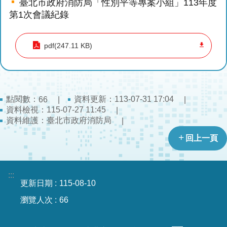
臺北市政府消防局「性別平等專案小組」113年度
導
第1次會議紀錄
教
育
pdf(247.11 KB)
下
載
專
區
點閱數：
資料更新：113-07-31 17:04
66
資料檢視：115-07-27 11:45
民
資料維護：臺北市政府消防局
力
園
回上一頁
地
政
:::
更新日期
115-08-10
府
資
瀏覽人次
66
訊
公