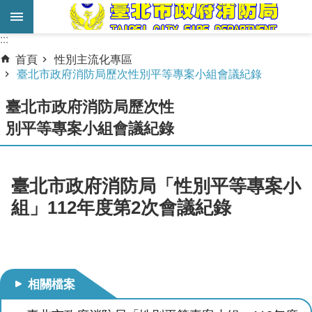
跳到主要內容區塊
:::
:::
進
首頁
性別主流化專區
階
臺北市政府消防局歷次性別平等專案小組會議紀錄
搜
臺北市政府消防局歷次性
尋
別平等專案小組會議紀錄
業
務
服
臺北市政府消防局「性別平等專案小
務
組」112年度第2次會議紀錄
機
關
簡
介
相關檔案
宣