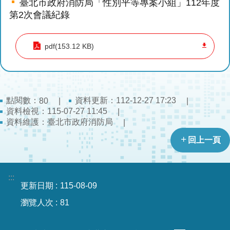
臺北市政府消防局「性別平等專案小組」112年度
導
第2次會議紀錄
教
育
pdf(153.12 KB)
下
載
專
區
點閱數：
資料更新：112-12-27 17:23
80
資料檢視：115-07-27 11:45
民
資料維護：臺北市政府消防局
力
園
回上一頁
地
政
:::
更新日期
115-08-09
府
資
瀏覽人次
81
訊
公