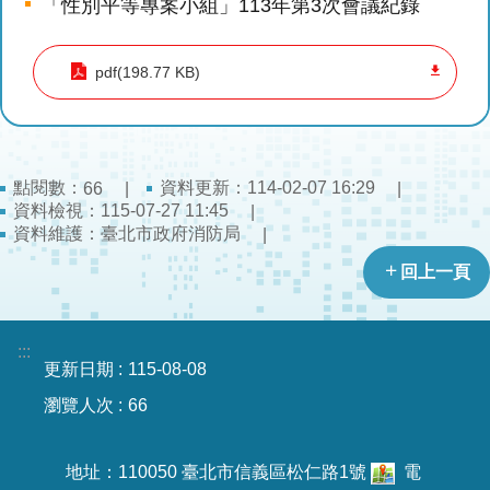
「性別平等專案小組」113年第3次會議紀錄
導
教
育
pdf(198.77 KB)
下
載
專
點閱數：
資料更新：114-02-07 16:29
66
區
資料檢視：115-07-27 11:45
資料維護：臺北市政府消防局
民
力
回上一頁
園
地
:::
更新日期
115-08-08
政
府
瀏覽人次
66
資
訊
地址：110050 臺北市信義區松仁路1號
電
公