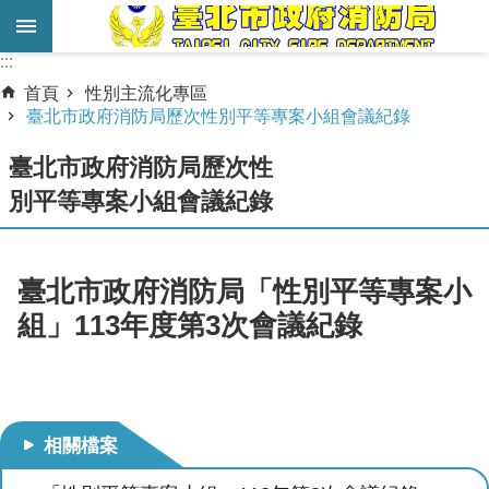
跳到主要內容區塊
:::
:::
進
首頁
性別主流化專區
階
臺北市政府消防局歷次性別平等專案小組會議紀錄
搜
臺北市政府消防局歷次性
尋
別平等專案小組會議紀錄
業
務
服
臺北市政府消防局「性別平等專案小
務
組」113年度第3次會議紀錄
機
關
簡
介
相關檔案
宣