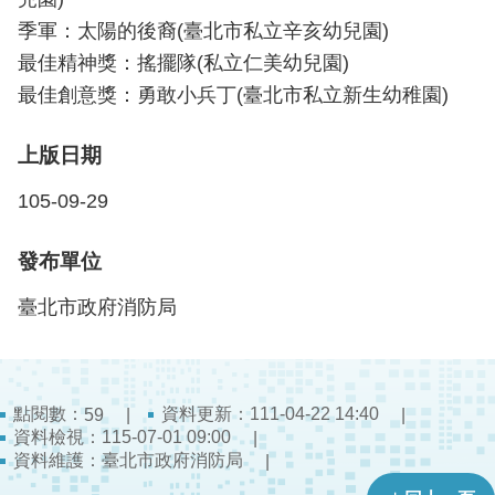
導
季軍：太陽的後裔(臺北市私立辛亥幼兒園)
教
最佳精神獎：搖擺隊(私立仁美幼兒園)
育
最佳創意獎：勇敢小兵丁(臺北市私立新生幼稚園)
下
載
上版日期
專
區
105-09-29
民
發布單位
力
園
臺北市政府消防局
地
政
府
點閱數：
資料更新：111-04-22 14:40
59
資
資料檢視：115-07-01 09:00
訊
資料維護：臺北市政府消防局
公