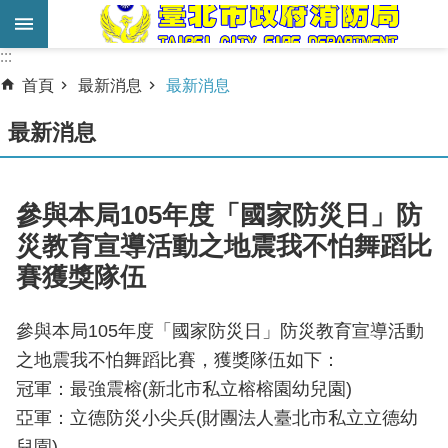
跳到主要內容區塊
:::
:::
進
首頁
最新消息
最新消息
階
搜
最新消息
尋
業
參與本局105年度「國家防災日」防
務
災教育宣導活動之地震我不怕舞蹈比
服
賽獲獎隊伍
務
機
參與本局105年度「國家防災日」防災教育宣導活動
關
之地震我不怕舞蹈比賽，獲獎隊伍如下：
簡
冠軍：最強震榕(新北市私立榕榕園幼兒園)
介
亞軍：立德防災小尖兵(財團法人臺北市私立立德幼
宣
兒園)