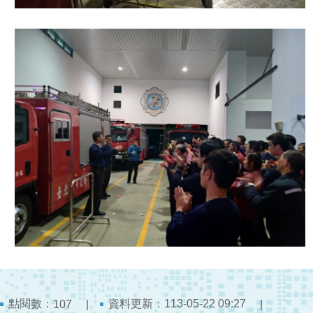
檔
案
應
用
榮
譽
榜
聯
絡
資
訊
相
關
連
結
點閱數：
資料更新：113-05-22 09:27
107