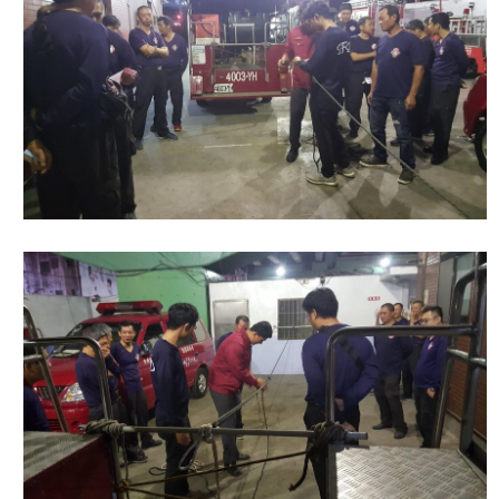
開
公
文
公
開
專
區
統
計
資
料
影
音
專
區