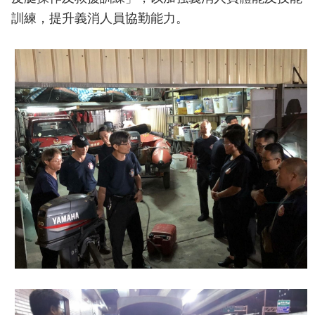
導
訓練，提升義消人員協勤能力。
教
育
下
載
專
區
民
力
園
地
政
府
資
訊
公