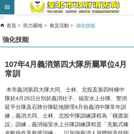
跳到主要內容區塊
:::
:::
進
首頁
民力園地
救災活動
強化技能
階
搜
強化技能
尋
業
107年4月義消第四大隊所屬單位4月
務
常訓
服
務
本市義消第四大隊大同、士林、北投及第四特種中
機
隊於4月25日分別於義消社子、福安水上分隊、警消
關
延平分隊及石牌分隊駐地辦理4月份義消中隊常年訓
簡
練，義消大同、士林、北投中隊訓練課程為「橫渡架
介
設」訓練，義消福安水上分隊訓練課程是「充氣式橡
宣
皮艇操作及救援訓練」，以加強義消人員體能及技能