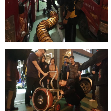
檔
案
應
用
榮
譽
榜
聯
絡
資
訊
相
關
連
結