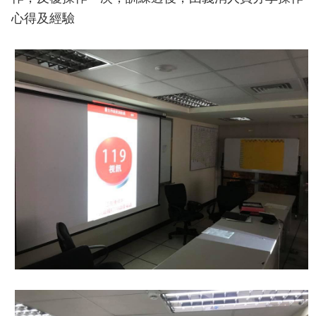
導
心得及經驗
教
育
下
載
專
區
民
力
園
地
政
府
資
訊
公