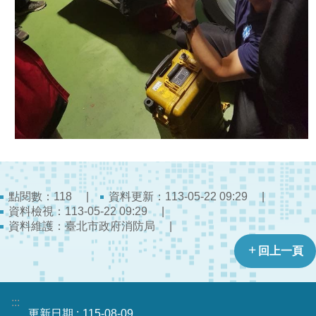
護
專
區
性
別
主
流
化
專
區
點閱數：
資料更新：113-05-22 09:29
118
申
資料檢視：113-05-22 09:29
資料維護：臺北市政府消防局
請
案
回上一頁
件
火
:::
災
更新日期
115-08-09