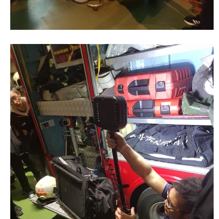
陽
光
法
案
專
區
揭
弊
者
保
護
專
區
個
人
資
料
保