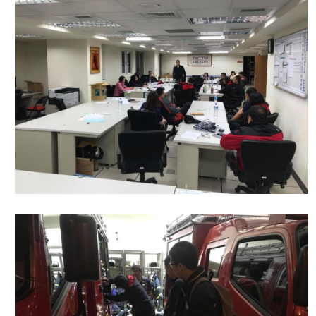
開
公
文
公
開
專
區
統
計
資
料
影
音
專
區