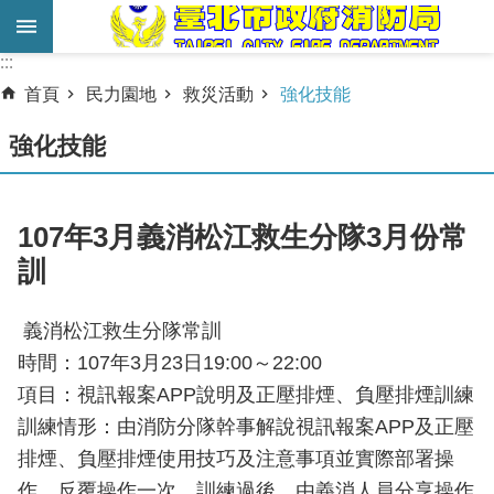
跳到主要內容區塊
:::
:::
進
首頁
民力園地
救災活動
強化技能
階
搜
強化技能
尋
業
107年3月義消松江救生分隊3月份常
務
訓
服
務
義消松江救生分隊常訓
機
時間：107年3月23日19:00～22:00
關
項目：視訊報案APP說明及正壓排煙、負壓排煙訓練
簡
訓練情形：由消防分隊幹事解說視訊報案APP及正壓
介
排煙、負壓排煙使用技巧及注意事項並實際部署操
宣
作，反覆操作一次，訓練過後，由義消人員分享操作