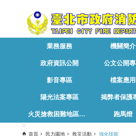
:::
跳到主要內容區塊
業務服務
機關簡介
政府資訊公開
公文公開專
影音專區
檔案應用
陽光法案專區
揭弊者保護
火災搶救困難地區、消防通道相關資料
跑馬燈
:::
首頁
民力園地
救災活動
強化技能