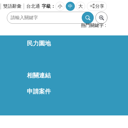
字級
雙語辭彙
台北通
小
中
大
分享
熱門關鍵字
民力園地
相關連結
區
申請案件