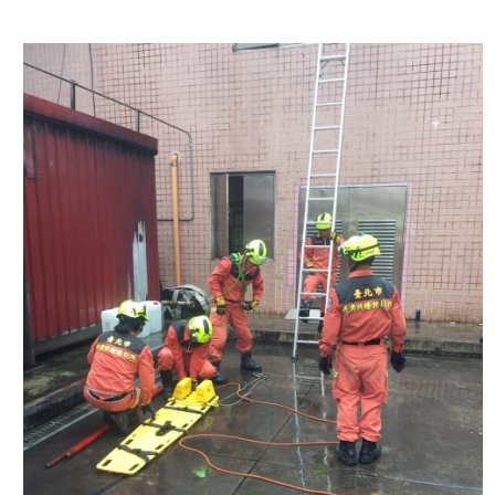
導
教
育
下
載
專
區
民
力
園
地
政
府
資
訊
公