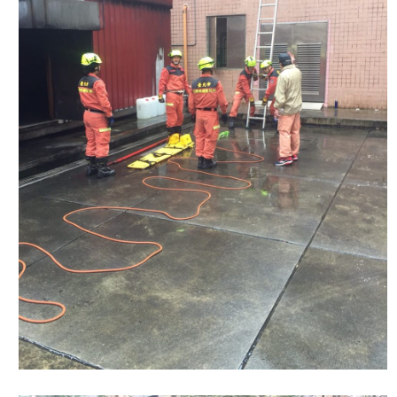
陽
光
法
案
專
區
揭
弊
者
保
護
專
區
個
人
資
料
保