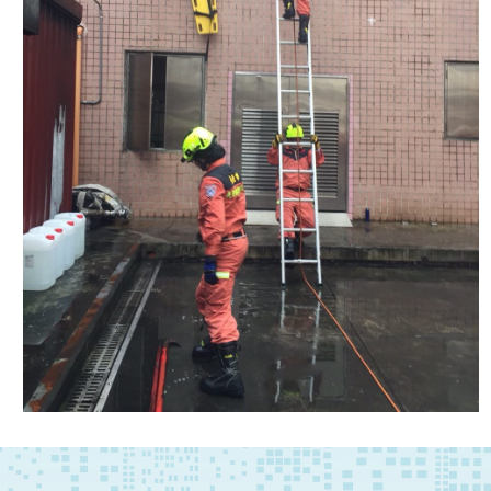
答
陳
情
系
統
雙
語
辭
彙
台
北
通
隱
私
權
及