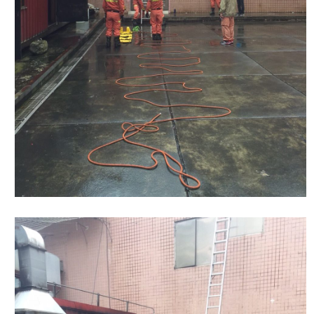
檔
案
應
用
榮
譽
榜
聯
絡
資
訊
相
關
連
結