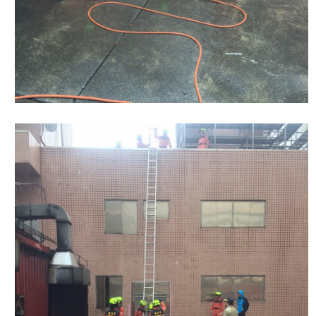
開
公
文
公
開
專
區
統
計
資
料
影
音
專
區