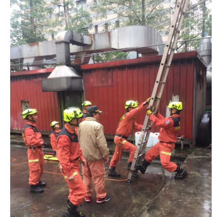
護
專
區
性
別
主
流
化
專
區
申
請
案
件
火
災