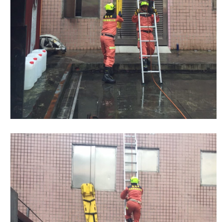
員
工
專
區
網
站
導
覽
回
首
頁
English
常
見
問