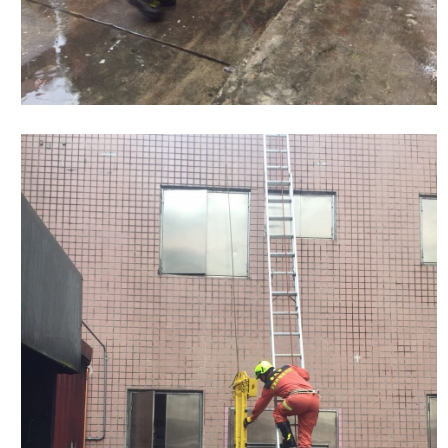
搶
救
困
難
地
區、
消
防
通
道
相
關
資
料
跑
馬
燈