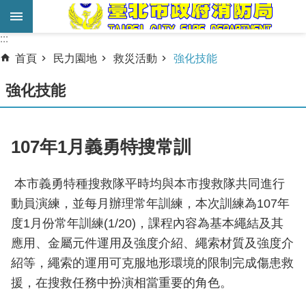
跳到主要內容區塊
:::
:::
進
首頁
民力園地
救災活動
強化技能
階
搜
強化技能
尋
業
107年1月義勇特搜常訓
務
服
本市義勇特種搜救隊平時均與本市搜救隊共同進行
務
動員演練，並每月辦理常年訓練，本次訓練為107年
機
度1月份常年訓練(1/20)，課程內容為基本繩結及其
關
應用、金屬元件運用及強度介紹、繩索材質及強度介
簡
紹等，繩索的運用可克服地形環境的限制完成傷患救
介
援，在搜救任務中扮演相當重要的角色。
宣