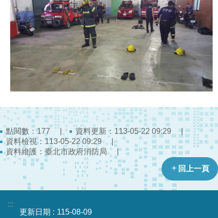
陽
光
法
案
專
區
揭
弊
者
保
護
點閱數：
資料更新：113-05-22 09:29
177
專
資料檢視：113-05-22 09:29
區
資料維護：臺北市政府消防局
回上一頁
個
人
資
:::
料
更新日期
115-08-09
保