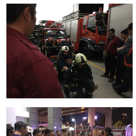
導
教
育
下
載
專
區
民
力
園
地
政
府
資
訊
公