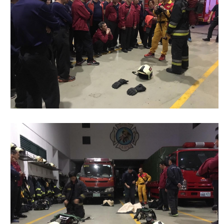
開
公
文
公
開
專
區
統
計
資
料
影
音
專
區