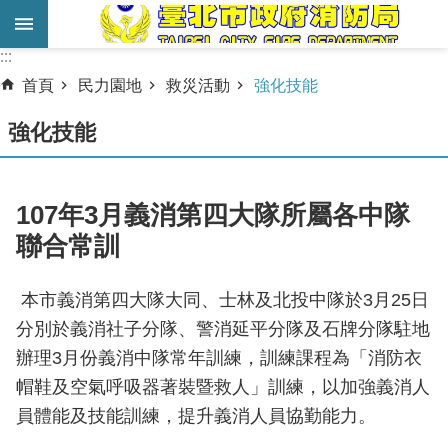
跳到主要內容區塊
:::
:::
進
首頁
民力園地
救災活動
強化技能
階
搜
強化技能
尋
業
107年3月義消第四大隊所屬各中隊
務
聯合常訓
服
務
本市義消第四大隊大同、士林及北投中隊於3月25日
機
分別於義消社子分隊、警消延平分隊及石牌分隊駐地
關
辦理3月份義消中隊常年訓練，訓練課程為「消防衣
簡
帽鞋及空氣呼吸器著裝暨救人」訓練，以加強義消人
介
員體能及技能訓練，提升義消人員協勤能力。
宣