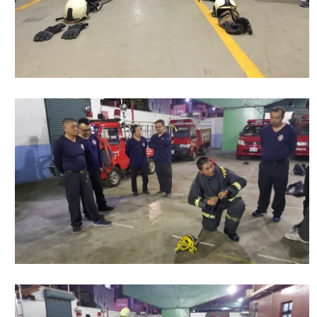
檔
案
應
用
榮
譽
榜
聯
絡
資
訊
相
關
連
結