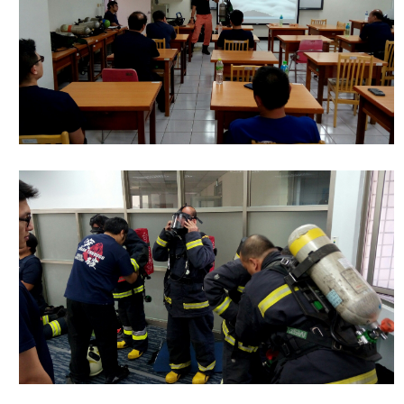
導
教
育
下
載
專
區
民
力
園
地
政
府
資
訊
公