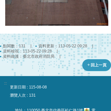
員
工
專
區
網
站
導
點閱數：
資料更新：113-05-22 09:28
131
覽
資料檢視：113-05-22 09:28
資料維護：臺北市政府消防局
回
回上一頁
首
頁
:::
English
更新日期
115-08-08
瀏覽人次
131
常
見
問
地址：110050 臺北市信義區松仁路1號
電