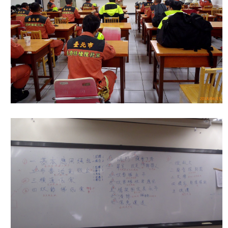
開
公
文
公
開
專
區
統
計
資
料
影
音
專
區