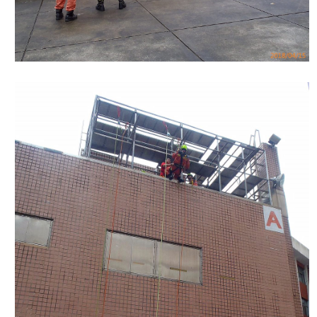
護
專
區
性
別
主
流
化
專
區
申
請
案
件
火
災