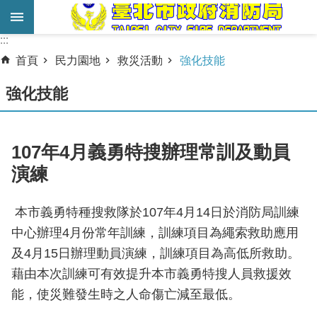
跳到主要內容區塊
:::
:::
進
首頁
民力園地
救災活動
強化技能
階
搜
強化技能
尋
業
107年4月義勇特搜辦理常訓及動員
務
演練
服
務
本市義勇特種搜救隊於107年4月14日於消防局訓練
機
中心辦理4月份常年訓練，訓練項目為繩索救助應用
關
及4月15日辦理動員演練，訓練項目為高低所救助。
簡
藉由本次訓練可有效提升本市義勇特搜人員救援效
介
能，使災難發生時之人命傷亡減至最低。
宣