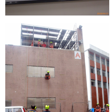
檔
案
應
用
榮
譽
榜
聯
絡
資
訊
相
關
連
結