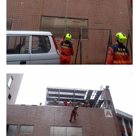
搶
救
困
難
地
區、
消
防
通
道
相
關
資
料
跑
馬
燈