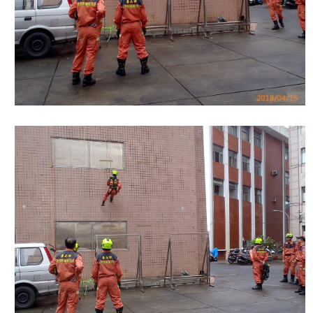
陽
光
法
案
專
區
揭
弊
者
保
護
專
區
個
人
資
料
保