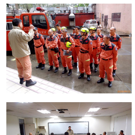
導
教
育
下
載
專
區
民
力
園
地
政
府
資
訊
公