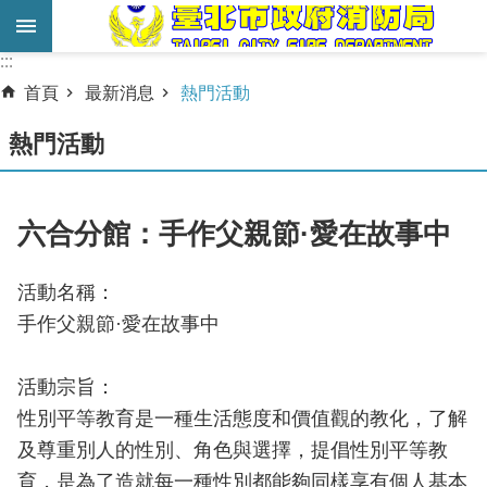
跳到主要內容區塊
:::
:::
進
首頁
最新消息
熱門活動
階
搜
熱門活動
尋
業
六合分館：手作父親節·愛在故事中
務
服
活動名稱：
務
手作父親節·愛在故事中
機
關
活動宗旨：
簡
性別平等教育是一種生活態度和價值觀的教化，了解
介
及尊重別人的性別、角色與選擇，提倡性別平等教
宣
育，是為了造就每一種性別都能夠同樣享有個人基本