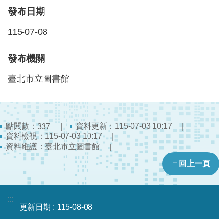
檔
發布日期
案
應
115-07-08
用
發布機關
榮
譽
臺北市立圖書館
榜
聯
絡
點閱數：
資料更新：115-07-03 10:17
337
資
資料檢視：115-07-03 10:17
訊
資料維護：臺北市立圖書館
相
回上一頁
關
連
結
:::
更新日期
115-08-08