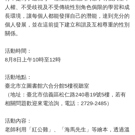
導
人權、不受歧視及不受傳統性別角色侷限的學習和成
教
長環境，讓每個人都能發揮自己的潛能，達到充分的
育
個人發展，並在這前提下建立和諧及互相尊重的性別
下
關係。
載
專
活動時間：
區
8月8日上午10時至12時
民
力
活動地點：
園
臺北市立圖書館六合分館5樓視聽室
地
（地址：臺北市信義區松仁路240巷19號5樓，若有
相關問題歡迎來電洽詢，電話：2729-2485）
政
府
資
活動內容：
訊
老師利用「紅公雞」、「海馬先生」等繪本，透過溫
公