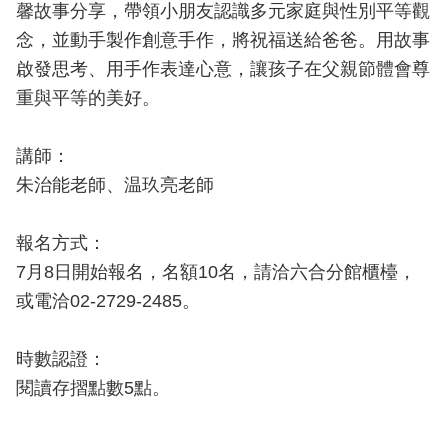
開
馨故事分享，帶領小朋友認識多元家庭與性別平等觀
念，並動手製作創意手作，將祝福送給爸爸。用故事
公
啟發思考、用手作表達心意，讓孩子在父親節體會尊
文
重與平等的美好。
公
開
專
講師：
區
朱治能老師、温玖亮老師
統
報名方式：
計
資
7月8日開始報名，名額10名，請洽六合分館櫃檯，
料
或電洽02-2729-2485。
影
時數認證：
音
專
閱讀存摺點數5點。
區