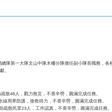
勇消總隊第一大隊文山中隊木柵分隊擔任副小隊長職務，各
獻。
助疏散48人，戮力救災，不畏辛勞，圓滿完成任務。
助水線周界防護，搶救得力，不畏辛勞，圓滿完成任務。
協助疏散民眾23人，工作認真，不畏辛勞，圓滿完成任務。