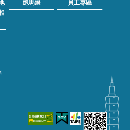
地
跑馬燈
員工專區
相
料