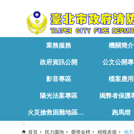
:::
跳到主要內容區塊
業務服務
機關簡介
政府資訊公開
公文公開專
影音專區
檔案應用
陽光法案專區
揭弊者保護
火災搶救困難地區、消防通道相關資料
跑馬燈
:::
首頁
民力園地
榮譽金榜
楷模表揚
地方