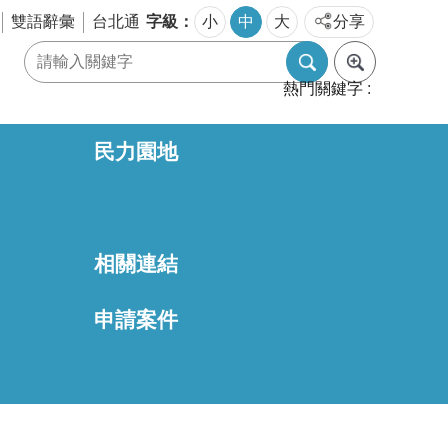
字級
雙語辭彙
台北通
小
中
大
分享
熱門關鍵字
民力園地
相關連結
區
申請案件