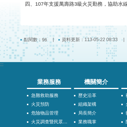
四、107年支援萬壽路3級火災勤務，協助
點閱數：
資料更新：113-05-22 08:33
96
:::
業務服務
機關簡介
急難救助服務
歷史沿革
火災預防
組織架構
危險物品管理
局長簡介
火災調查暨民眾申請服務
業務職掌