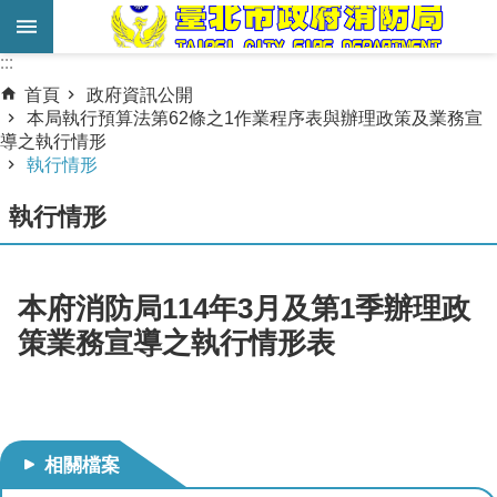
跳到主要內容區塊
:::
:::
進
首頁
政府資訊公開
階
本局執行預算法第62條之1作業程序表與辦理政策及業務宣
導之執行情形
搜
執行情形
尋
執行情形
業
務
服
本府消防局114年3月及第1季辦理政
務
策業務宣導之執行情形表
機
關
簡
介
相關檔案
宣