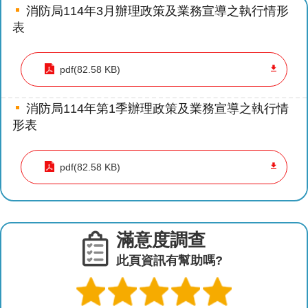
導
消防局114年3月辦理政策及業務宣導之執行情形
教
表
育
pdf(82.58 KB)
下
載
專
消防局114年第1季辦理政策及業務宣導之執行情
區
形表
民
pdf(82.58 KB)
力
園
地
政
滿意度調查
府
此頁資訊有幫助嗎?
資
訊
公