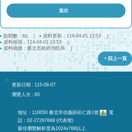
開
公
文
公
點閱數：
資料更新：114-04-01 13:53
60
開
資料檢視：114-04-01 13:53
專
資料維護：臺北市政府消防局
區
回上一頁
統
計
資
:::
更新日期
115-08-07
料
瀏覽人次
60
影
音
地址：110050 臺北市信義區松仁路1號
電
專
區
話：02-27297668 (代表號)
最佳瀏覽解析度為1024x768以上