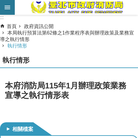
跳到主要內容區塊
:::
:::
進
首頁
政府資訊公開
階
本局執行預算法第62條之1作業程序表與辦理政策及業務宣
導之執行情形
搜
執行情形
尋
執行情形
業
務
服
本府消防局115年1月辦理政策業務
務
宣導之執行情形表
機
關
簡
介
相關檔案
宣