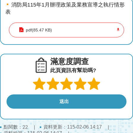
導
消防局115年1月辦理政策及業務宣導之執行情形
教
表
育
pdf(85.47 KB)
下
載
專
區
滿意度調查
民
此頁資訊有幫助嗎?
力
園
地
政
府
資
訊
點閱數：
資料更新：115-02-06 14:17
22
公