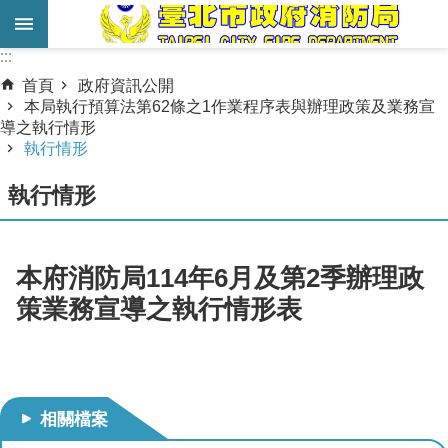
跳到主要內容區塊
:::
:::
進
首頁
政府資訊公開
階
本局執行預算法第62條之1作業程序表與辦理政策及業務宣
導之執行情形
搜
執行情形
尋
執行情形
業
務
服
本府消防局114年6月及第2季辦理政
務
策業務宣導之執行情形表
機
關
簡
介
相關檔案
宣