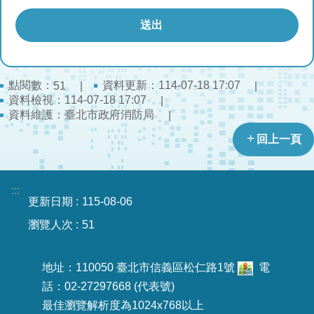
開
公
文
公
點閱數：
資料更新：114-07-18 17:07
51
開
資料檢視：114-07-18 17:07
專
資料維護：臺北市政府消防局
區
回上一頁
統
計
資
:::
更新日期
115-08-06
料
瀏覽人次
51
影
音
地址：110050 臺北市信義區松仁路1號
電
專
區
話：02-27297668 (代表號)
最佳瀏覽解析度為1024x768以上