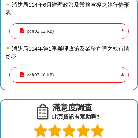
導
消防局114年6月辦理政策及業務宣導之執行情形
教
表
育
pdf(92.52 KB)
下
載
專
消防局114年第2季辦理政策及業務宣導之執行情
區
形表
民
pdf(97.16 KB)
力
園
地
政
滿意度調查
府
此頁資訊有幫助嗎?
資
訊
公