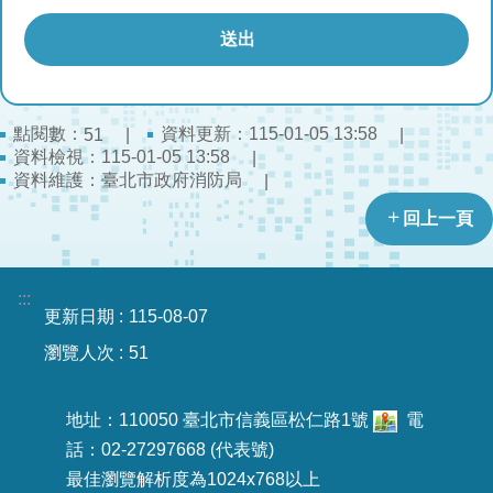
開
公
文
公
點閱數：
資料更新：115-01-05 13:58
51
開
資料檢視：115-01-05 13:58
專
資料維護：臺北市政府消防局
區
回上一頁
統
計
資
:::
更新日期
115-08-07
料
瀏覽人次
51
影
音
地址：110050 臺北市信義區松仁路1號
電
專
區
話：02-27297668 (代表號)
最佳瀏覽解析度為1024x768以上