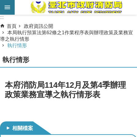
跳到主要內容區塊
:::
:::
進
首頁
政府資訊公開
階
本局執行預算法第62條之1作業程序表與辦理政策及業務宣
導之執行情形
搜
執行情形
尋
執行情形
業
務
服
本府消防局114年12月及第4季辦理
務
政策業務宣導之執行情形表
機
關
簡
介
相關檔案
宣