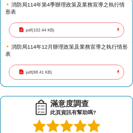
導
消防局114年第4季辦理政策及業務宣導之執行情
教
形表
育
pdf(102.44 KB)
下
載
專
消防局114年12月辦理政策及業務宣導之執行情形
區
表
民
pdf(88.41 KB)
力
園
地
政
滿意度調查
府
此頁資訊有幫助嗎?
資
訊
公