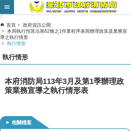
跳到主要內容區塊
:::
:::
進
首頁
政府資訊公開
階
本局執行預算法第62條之1作業程序表與辦理政策及業務宣
導之執行情形
搜
執行情形
尋
執行情形
業
務
服
本府消防局113年3月及第1季辦理政
務
策業務宣導之執行情形表
機
關
簡
介
相關檔案
宣