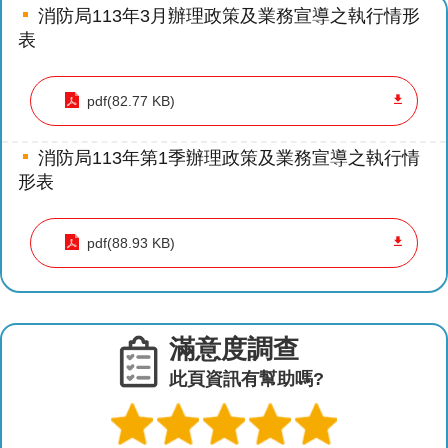
導
消防局113年3月辦理政策及業務宣導之執行情形
教
表
育
pdf(82.77 KB)
下
載
專
消防局113年第1季辦理政策及業務宣導之執行情
區
形表
民
pdf(88.93 KB)
力
園
地
政
滿意度調查
府
此頁資訊有幫助嗎?
資
訊
公