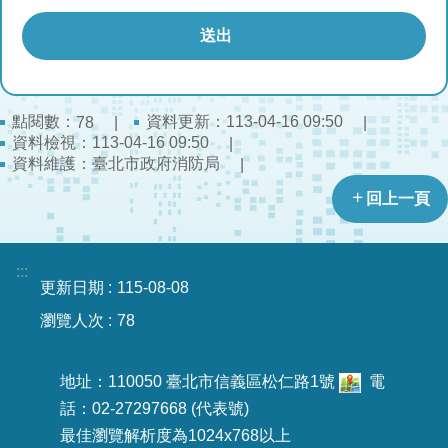
開
公
文
公
點閱數：
資料更新：113-04-16 09:50
78
開
資料檢視：113-04-16 09:50
專
資料維護：臺北市政府消防局
區
回上一頁
統
計
資
:::
更新日期
115-08-08
料
瀏覽人次
78
影
音
地址：110050 臺北市信義區松仁路1號
電
專
區
話：02-27297668 (代表號)
最佳瀏覽解析度為1024x768以上