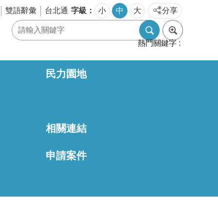
字級
雙語辭彙
台北通
小
中
大
分享
熱門關鍵字
民力園地
相關連結
區
申請案件