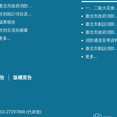
北市政府消防局歷次性別平等專案小組會議紀錄
一、二級火災搶救困難地區
性別統計項目及指標
臺北市政府消防局劃設消防通道清冊
成果報告
臺北市劃設消防通道Q&A
性別主流化櫥窗
臺北市政府消防通道劃設及管理作業程序
更多...
消防通道宣導資
臺北市劃設消防通道說帖
更多...
告
版權宣告
-27297668 (代表號)