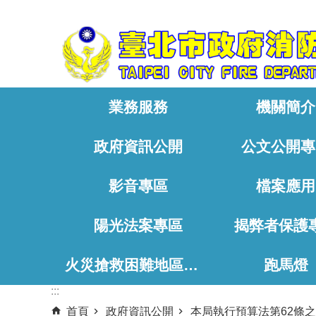
:::
跳到主要內容區塊
業務服務
機關簡介
政府資訊公開
公文公開專
影音專區
檔案應用
陽光法案專區
揭弊者保護
火災搶救困難地區、消防通道相關資料
跑馬燈
:::
首頁
政府資訊公開
本局執行預算法第62條