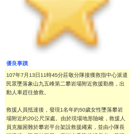
開
公
文
公
開
專
區
優良事蹟
統
計
107年7月13日11時45分莊敬分隊接獲救指中心派遣
資
民眾墜落象山九五峰第二攀岩場附近救援勤務，出
料
動人車趕往搶救。
影
音
救援人員抵達後，發現1名年約50歲女性墜落攀岩
專
場附近約20公尺深處。由於現場地形險峻，救援人
區
員克服困難於攀岩平台架設救援繩索，並由小隊長