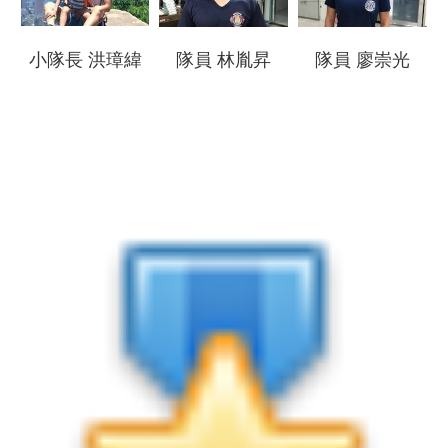
導
教
小隊長 洪璋緯
隊員 林胤昇
隊員 廖崇光
育
下
載
專
區
民
力
園
地
政
府
資
訊
公