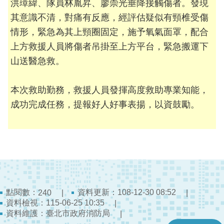
洪璋緯、隊員林胤昇、廖崇光垂降接觸傷者。發現
檔
案
其意識不清，對痛有反應，經評估疑似有頸椎受傷
應
情形，緊急為其上頸圈固定，施予氧氣面罩，配合
用
上方救援人員將傷者吊掛至上方平台，緊急搬運下
山送醫急救。
榮
譽
榜
本次救助勤務，救援人員發揮高度救助專業知能，
成功完成任務，提報好人好事表揚，以資鼓勵。
聯
絡
資
訊
相
關
連
點閱數：
資料更新：108-12-30 08:52
240
結
資料檢視：115-06-25 10:35
資料維護：臺北市政府消防局