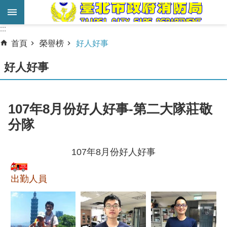
跳到主要內容區塊
:::
:::
進
首頁
榮譽榜
好人好事
階
搜
好人好事
尋
業
107年8月份好人好事-第二大隊莊敬
務
分隊
服
務
107年8月份好人好事
機
關
出勤人員
簡
介
宣