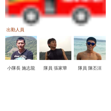
導
教
育
下
出勤人員
載
專
區
民
力
園
小隊長 施志龍
隊員 張家華
隊員 陳丕洹
地
政
府
資
訊
公