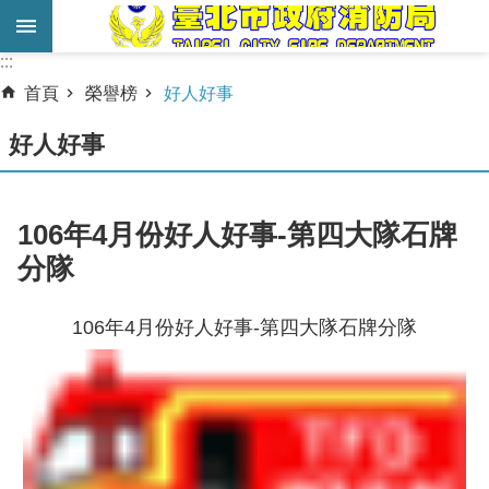
跳到主要內容區塊
:::
:::
進
首頁
榮譽榜
好人好事
階
搜
好人好事
尋
業
106年4月份好人好事-第四大隊石牌
務
分隊
服
務
106年4月份好人好事-第四大隊石牌分隊
機
關
簡
介
宣