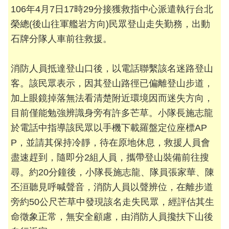
檔
106年4月7日17時29分接獲救指中心派遣執行台北
案
榮總(後山往軍艦岩方向)民眾登山走失勤務，出動
應
石牌分隊人車前往救援。
用
榮
消防人員抵達登山口後，以電話聯繫該名迷路登山
譽
客。該民眾表示，因其登山路徑已偏離登山步道，
榜
加上眼鏡掉落無法看清楚附近環境因而迷失方向，
聯
目前僅能勉強辨識身旁有許多芒草。小隊長施志龍
絡
於電話中指導該民眾以手機下載羅盤定位座標AP
資
P，並請其保持冷靜，待在原地休息，救援人員會
訊
盡速趕到，隨即分2組人員，攜帶登山裝備前往搜
相
尋。約20分鐘後，小隊長施志龍、隊員張家華、陳
關
丕洹聽見呼喊聲音，消防人員以聲辨位，在離步道
連
旁約50公尺芒草中發現該名走失民眾，經評估其生
結
命徵象正常，無安全顧慮，由消防人員攙扶下山後