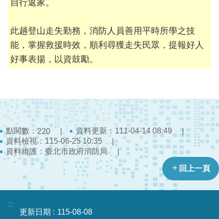
陽
自行返家。
光
法
此趟登山走失勤務，消防人員善用平時所學之技
案
能，掌握救援時效，順利尋獲走失民眾，提報好人
專
區
好事表揚，以資鼓勵。
揭
弊
者
保
護
點閱數：
資料更新：111-04-14 08:49
220
專
資料檢視：115-06-25 10:35
區
資料維護：臺北市政府消防局
回上一頁
個
人
資
:::
料
更新日期
115-08-08
保