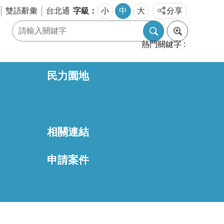
字級
雙語辭彙
台北通
小
中
大
分享
熱門關鍵字
民力園地
相關連結
區
申請案件