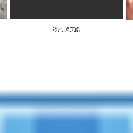
隊員 梁英皓