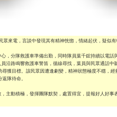
鋐接獲民眾來電，言談中發現其有精神恍惚，情緒起伏，疑似
中心，分隊救護車準備出勤，同時隊員葉千鋐持續以電話
人員沿路鳴響救護車警笛，循線尋找，葉員與民眾通話中
成功尋獲目標。該民眾因遭逢劇變，精神狀態極度不穩，
分返隊待命。
敏，主動積極，發揮團隊默契，處置得宜，提報好人好事