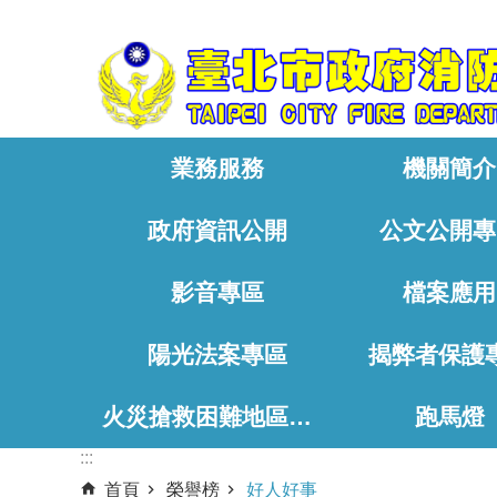
:::
跳到主要內容區塊
業務服務
機關簡介
政府資訊公開
公文公開專
影音專區
檔案應用
陽光法案專區
揭弊者保護
火災搶救困難地區、消防通道相關資料
跑馬燈
:::
首頁
榮譽榜
好人好事