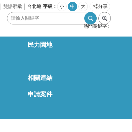
字級
雙語辭彙
台北通
小
中
大
分享
熱門關鍵字
民力園地
相關連結
區
申請案件