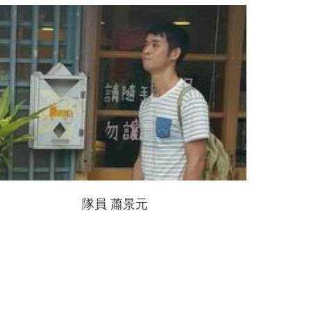
隊員 蕭景元