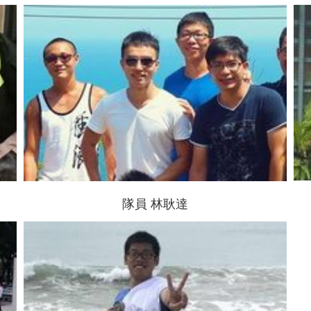
隊員 林耿達