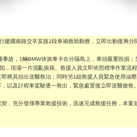
派遣執行建國南路交辛亥路2段車禍救助勤務，立即出動復興
追撞事故，1輛BMW休旅車卡在分隔島上，車頭嚴重毀損
凹陷，現場一片混亂狼藉。救援人員立即依照標準作業流
立即將其抬出送醫救治；同時另1組救援人員緊急使用油
客，以及計程車駕駛逐一救出，緊急處置後立即送醫搶救
默契，充分發揮專業救援技術，迅速完成救援任務，本案