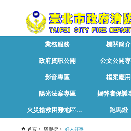
:::
跳到主要內容區塊
業務服務
機關簡介
政府資訊公開
公文公開專
影音專區
檔案應用
陽光法案專區
揭弊者保護
火災搶救困難地區、消防通道相關資料
跑馬燈
:::
首頁
榮譽榜
好人好事