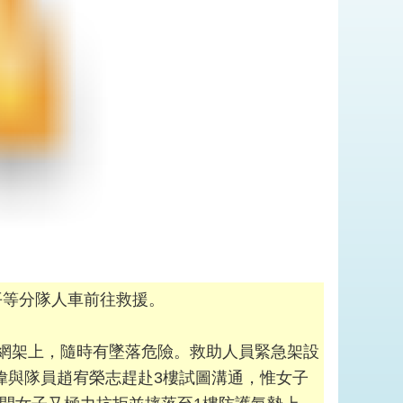
延平等分隊人車前往救援。
護網架上，隨時有墜落危險。救助人員緊急架設
偉與隊員趙宥榮志趕赴3樓試圖溝通，惟女子