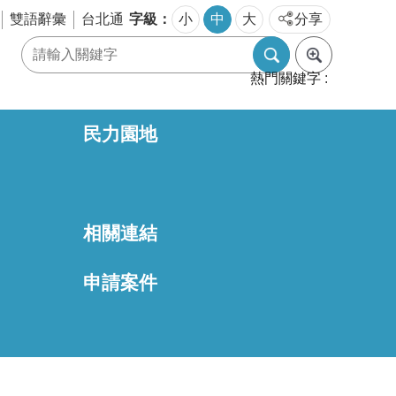
字級
雙語辭彙
台北通
小
中
大
分享
熱門關鍵字
民力園地
相關連結
區
申請案件