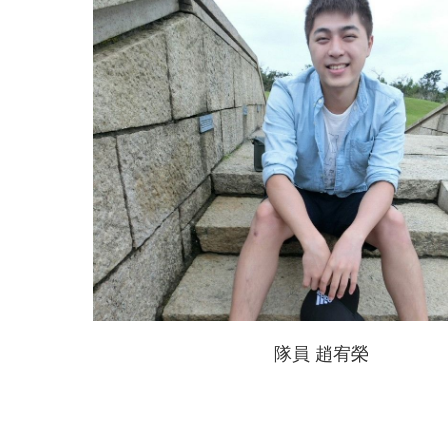
隊員 趙宥榮