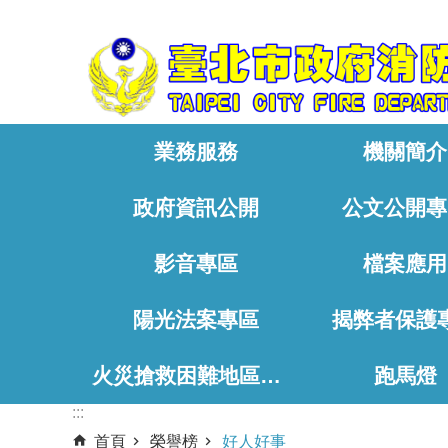
:::
跳到主要內容區塊
業務服務
機關簡介
政府資訊公開
公文公開專
影音專區
檔案應用
陽光法案專區
揭弊者保護
火災搶救困難地區、消防通道相關資料
跑馬燈
:::
首頁
榮譽榜
好人好事