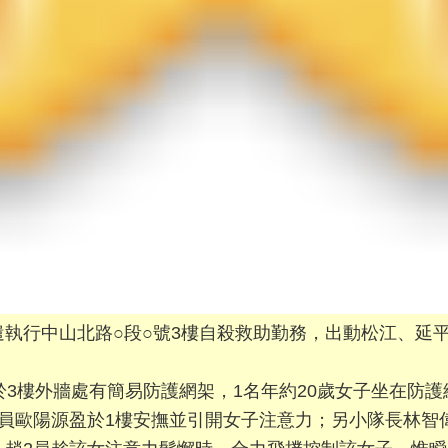
心派遣執行中山北路○段○號3樓自殺救助勤務，出動松江、
於3樓外牆處有簡易防護網架，1名年約20歲女子坐在防
員歐陽源盈於1樓安撫並引開女子注意力；另小隊長林智