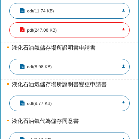
導
odt(11.74 KB)
教
育
pdf(247.08 KB)
下
載
液化石油氣儲存場所證明書申請書
專
區
odt(8.98 KB)
民
力
園
液化石油氣儲存場所證明書變更申請書
地
odt(9.77 KB)
政
府
資
液化石油氣代為儲存同意書
訊
公