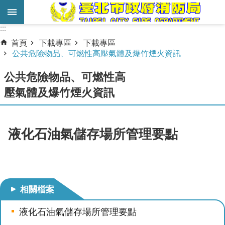
跳到主要內容區塊
:::
:::
進
首頁
下載專區
下載專區
階
公共危險物品、可燃性高壓氣體及爆竹煙火資訊
搜
公共危險物品、可燃性高
尋
壓氣體及爆竹煙火資訊
業
務
服
液化石油氣儲存場所管理要點
務
機
關
簡
相關檔案
介
液化石油氣儲存場所管理要點
宣