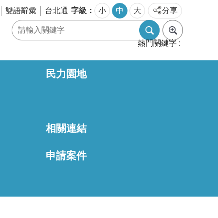
字級
雙語辭彙
台北通
小
中
大
分享
熱門關鍵字
民力園地
相關連結
區
申請案件