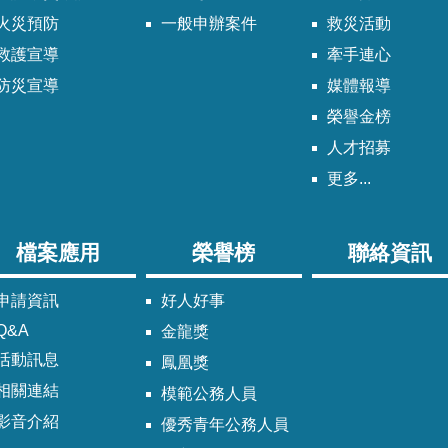
火災預防
一般申辦案件
救災活動
救護宣導
牽手連心
防災宣導
媒體報導
榮譽金榜
人才招募
更多...
檔案應用
榮譽榜
聯絡資訊
申請資訊
好人好事
Q&A
金龍獎
活動訊息
鳳凰獎
相關連結
模範公務人員
影音介紹
優秀青年公務人員