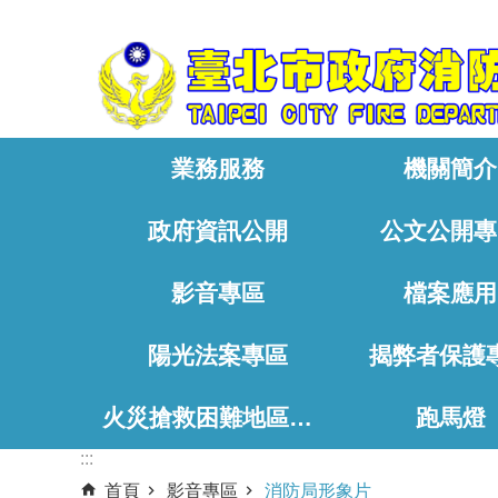
:::
跳到主要內容區塊
業務服務
機關簡介
政府資訊公開
公文公開專
影音專區
檔案應用
陽光法案專區
揭弊者保護
火災搶救困難地區、消防通道相關資料
跑馬燈
:::
首頁
影音專區
消防局形象片