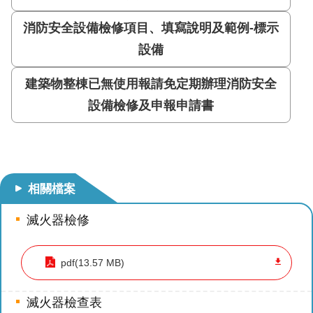
導
教
消防安全設備檢修項目、填寫說明及範例-標示
育
設備
下
建築物整棟已無使用報請免定期辦理消防安全
載
設備檢修及申報申請書
專
區
民
力
相關檔案
園
地
滅火器檢修
政
府
pdf(13.57 MB)
資
訊
滅火器檢查表
公