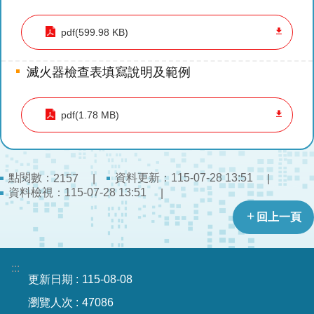
開
pdf(599.98 KB)
公
文
滅火器檢查表填寫說明及範例
公
開
專
pdf(1.78 MB)
區
統
計
點閱數：
資料更新：
115-07-28 13:51
2157
資
資料檢視：
115-07-28 13:51
料
回上一頁
影
音
:::
專
更新日期
115-08-08
區
瀏覽人次
47086