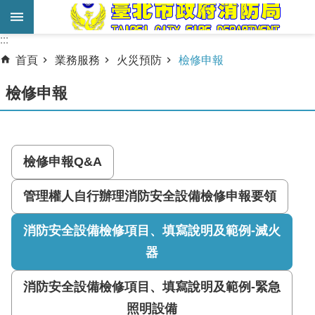
跳到主要內容區塊
:::
:::
進
首頁
業務服務
火災預防
檢修申報
階
搜
檢修申報
尋
業
務
檢修申報Q&A
服
務
管理權人自行辦理消防安全設備檢修申報要領
機
消防安全設備檢修項目、填寫說明及範例-滅火
關
器
簡
介
消防安全設備檢修項目、填寫說明及範例-緊急
照明設備
宣