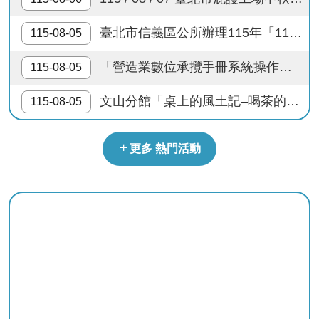
檔
案
臺北市信義區公所辦理115年「115年新住民運動健身班」，歡迎報名參加。
115-08-05
應
用
「營造業數位承攬手冊系統操作說明會」於115年8月24日（星期一）上午9：00至12：00整召開，請本市所屬營造廠踴躍參與報名
115-08-05
榮
文山分館「桌上的風土記–喝茶的人、茶葉的路」講座，歡迎報名！
115-08-05
譽
榜
更多 熱門活動
聯
絡
資
訊
相
關
連
結