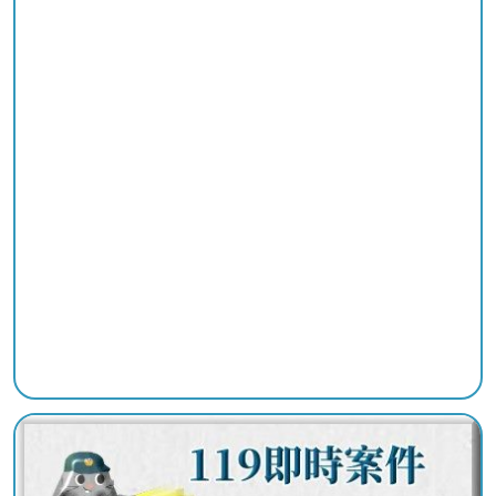
陽
光
法
案
專
區
揭
弊
者
保
護
專
區
個
人
資
料
保