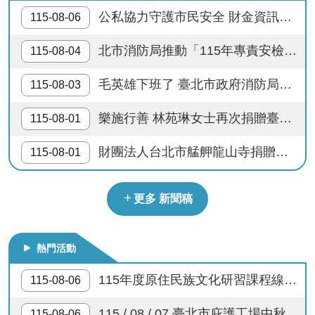
開
公私協力守護市民安全 財金資訊公司慷慨解囊 捐贈臺北市政府消防局警備車及先進救災裝備
115-08-06
防制縱火檢舉連線
公
北市消防局推動「115年專責安檢講習訓練」升級執法檢查能力 嚴把公共安全第一關
115-08-04
文
8月13日14：30至15：00防空演習行網降速演練， 請預為因應，詳洽NCC官網
公
毛英雄下班了 臺北市政府消防局開放2隻退役搜救犬寄養 邀您陪伴搜救毛英雄展開幸福第二人生
115-08-03
開
年節網購慎防詐騙，低價年貨物相信、金流驗證是詐術，守住紅包好過年。
專
樂施行善 林苑琳女士再次捐贈臺北市政府消防局消防警備車1輛
115-08-01
區
遭遇突發威脅，保命關鍵三步驟-先跑、躲好、通報110、119
財團法人台北市艋舺龍山寺捐贈臺北市政府消防局無人機1架及專用消防警備車1輛
115-08-01
統
計
資
更多 新聞稿
料
影
熱門活動
音
專
115年度原住民族文化研習課程線上系列講座，歡迎踴躍參加！
115-08-06
區
115 / 08 / 07 臺北市庇護工場中秋節產品行銷記者會
115-08-06