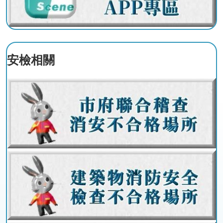
政
策
政
府
安檢相關
網
站
資
料
開
放
宣
告
版
權
宣
告