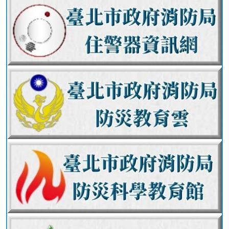
員
工
專
區
網
站
導
覽
English
常
見
問
答
陳
情