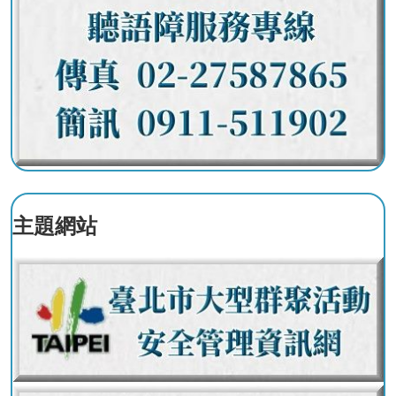
搶
救
困
難
地
區、
消
防
通
道
相
主題網站
關
資
料
跑
馬
燈