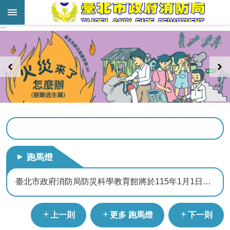
跳到主要內容區塊
:::
:::
進
階
搜
尋
業
務
服
務
跑馬燈
機
關
臺北市政府消防局防災科學教育館將於115年1月1日起至115年8月31日休館。
簡
介
液化石油氣零售業者應設置安全技術人員
上一則
更多 跑馬燈
下一則
宣