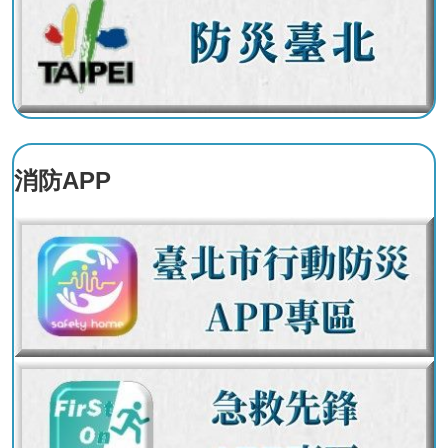
系
統
雙
語
辭
彙
消防APP
台
北
通
隱
私
權
及
資
訊
安
全