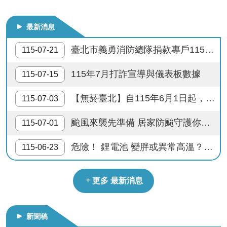
防範流感–勤洗手、接種流感疫苗；警覺流感症狀，戴口罩，速就醫。
導
教
最新消息
育
多一分防災準備 少一分財產損失
臺北市義勇消防總隊捐款專戶115年上半年度收支情形公告
115-07-21
下
供公眾使用建築物內進行明火表演，應申請許可，違者處以罰緩
載
115年7月打詐宣導與儀表板數據
115-07-15
專
打119說清楚講明白 消防隊救人性命馬上來
區
【無菸臺北】自115年6月1日起，西門町商圈實施禁菸。115年8月1日起迪化街商圈、心中山線形公園周邊商圈實施禁菸。
115-07-03
快樂出門去 隨手關電器
民
颱風來襲先準備 居家防颱守護你我安全
115-07-01
力
園
防範火災 人人有責 人人防火 戶戶安全
危險！ 鋰電池 變胖或異常高溫？請立刻停止使用並妥善回收！
115-06-23
地
地震來時不慌張 生命安全有保障
政
更多 最新消息
府
瓦斯燃燒通風好 生命安全才可保
資
訊
新聞稿
公
請禮讓救災救護車輛