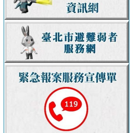
護
專
區
性
別
主
流
化
專
區
申
請
案
件
火
災