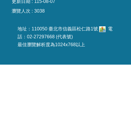
更新日期
115-08-07
導
教
瀏覽人次
3038
育
地址：110050 臺北市信義區松仁路1號
電
下
話：02-27297668 (代表號)
載
最佳瀏覽解析度為1024x768以上
專
區
民
力
園
地
政
府
資
訊
公