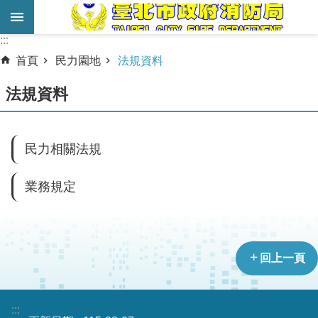
跳到主要內容區塊
:::
:::
進
首頁
民力園地
法規資料
階
搜
法規資料
尋
業
民力相關法規
務
服
業務規定
務
機
關
回上一頁
簡
介
:::
宣