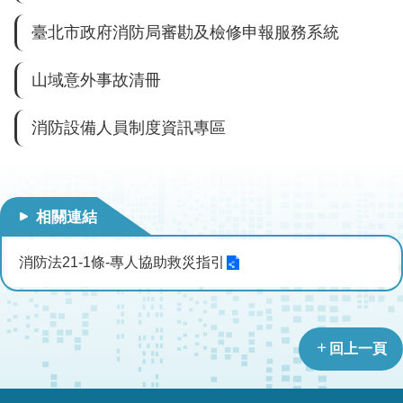
導
臺北市政府消防局審勘及檢修申報服務系統
教
育
山域意外事故清冊
下
載
消防設備人員制度資訊專區
專
區
民
相關連結
力
園
消防法21-1條-專人協助救災指引
地
政
府
資
回上一頁
訊
公