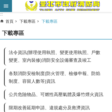
跳到主要內容區塊
:::
:::
進
首頁
下載專區
下載專區
階
搜
下載專區
尋
業
法令資訊(辦理使用執照、變更使用執照、戶數
務
變更、室內裝修)消防安全設備審查及竣工
服
務
各類消防安檢制度(防火管理、檢修申報、防焰
機
制度、容留人數等)資訊
關
簡
公共危險物品、可燃性高壓氣體及爆竹煙火資訊
介
限期改善延期申請、違規處分及救濟資訊
宣