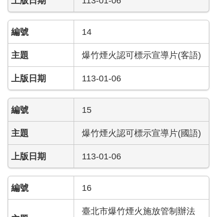
113-01-06
搶
救
困
14
難
地
爆竹煙火認可標示宣導片(客語)
區、
消
113-01-06
防
通
道
15
相
關
爆竹煙火認可標示宣導片(國語)
資
料
113-01-06
跑
馬
16
燈
臺北市爆竹煙火施放管制辦法