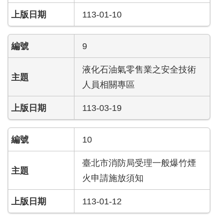
陽
光
113-01-10
法
案
9
專
區
液化石油氣零售業之安全技術
揭
人員相關專區
弊
者
113-03-19
保
護
專
10
區
臺北市消防局受理一般爆竹煙
個
火申請施放須知
人
資
113-01-12
料
保