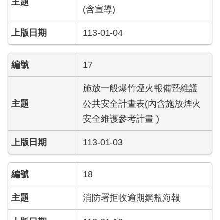
員
(含宣導)
工
專
113-01-04
區
17
網
站
導
施放一般爆竹煙火報備暨維護
覽
公共安全計畫表(內含施放煙火
安全維護參考計畫 )
回
首
頁
113-01-03
English
18
常
消防署拒收逾期鋼瓶海報
見
問