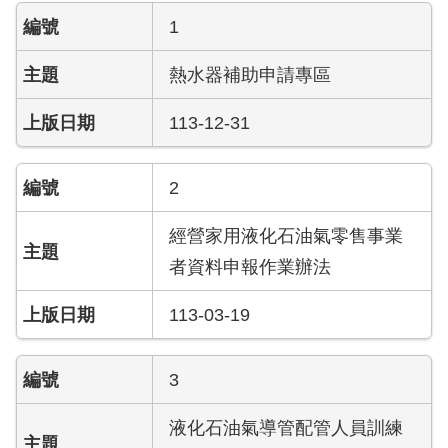
導
1
教
育
熱水器補助申請專區
下
113-12-31
載
專
區
2
民
經營家用液化石油氣零售事業
力
者資料申報作業辦法
園
地
113-03-19
政
府
3
資
訊
液化石油氣導管配管人員訓練
公