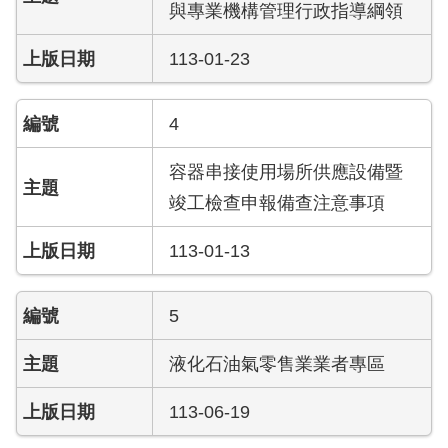
開
與專業機構管理行政指導綱領
公
113-01-23
文
公
4
開
專
容器串接使用場所供應設備暨
區
竣工檢查申報備查注意事項
統
計
113-01-13
資
料
5
影
音
液化石油氣零售業業者專區
專
區
113-06-19